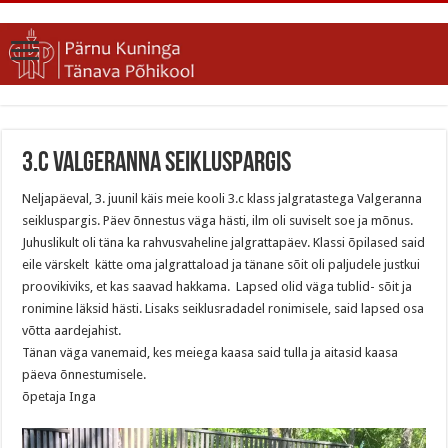
3.c Valgeranna seikluspargis
Neljapäeval, 3. juunil käis meie kooli 3.c klass jalgratastega Valgeranna
seikluspargis. Päev õnnestus väga hästi, ilm oli suviselt soe ja mõnus.
Juhuslikult oli täna ka rahvusvaheline jalgrattapäev. Klassi õpilased said
eile värskelt kätte oma jalgrattaload ja tänane sõit oli paljudele justkui
proovikiviks, et kas saavad hakkama. Lapsed olid väga tublid- sõit ja
ronimine läksid hästi. Lisaks seiklusradadel ronimisele, said lapsed osa
võtta aardejahist.
Tänan väga vanemaid, kes meiega kaasa said tulla ja aitasid kaasa
päeva õnnestumisele.
õpetaja Inga