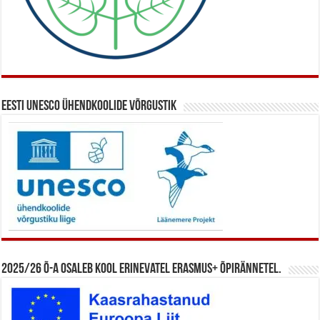
Eesti UNESCO ühendkoolide võrgustik
2025/26 õ-a osaleb kool erinevatel Erasmus+ õpirännetel.