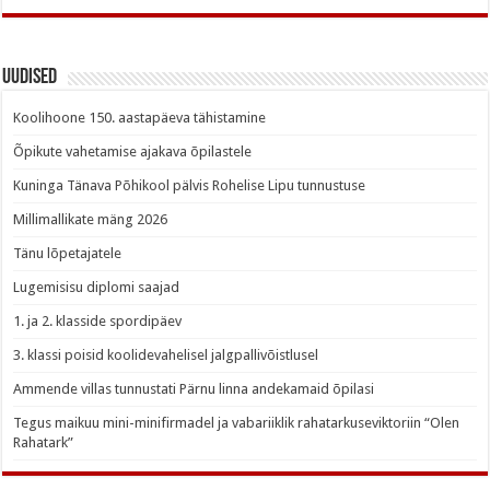
Uudised
Koolihoone 150. aastapäeva tähistamine
Õpikute vahetamise ajakava õpilastele
Kuninga Tänava Põhikool pälvis Rohelise Lipu tunnustuse
Millimallikate mäng 2026
Tänu lõpetajatele
Lugemisisu diplomi saajad
1. ja 2. klasside spordipäev
3. klassi poisid koolidevahelisel jalgpallivõistlusel
Ammende villas tunnustati Pärnu linna andekamaid õpilasi
Tegus maikuu mini-minifirmadel ja vabariiklik rahatarkuseviktoriin “Olen
Rahatark”