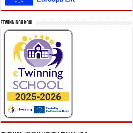
eTwinningu kool