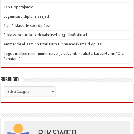
Tänu lõpetajatele
Lugemisisu diplomi saajad
1. ja 2. klasside spordipäev
3. klassi poisid koolidevahelisel jalgpallivõistlusel
Ammende villas tunnustati Pärnu linna andekamaid õpilasi
Tegus maikuu mini-minifirmadel ja vabariiklik rahatarkuseviktoriin “Olen
Rahatark”
Rubriigid:
Rubriigid: