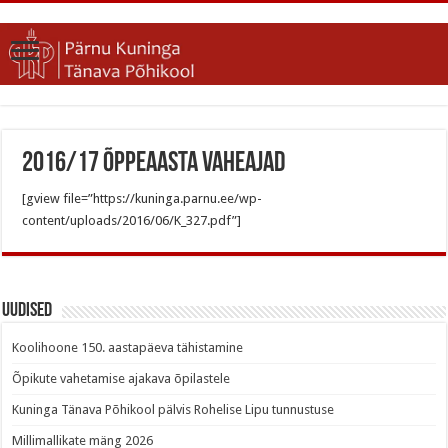
2016/17 õppeaasta vaheajad
[gview file=”https://kuninga.parnu.ee/wp-
content/uploads/2016/06/K_327.pdf”]
Uudised
Koolihoone 150. aastapäeva tähistamine
Õpikute vahetamise ajakava õpilastele
Kuninga Tänava Põhikool pälvis Rohelise Lipu tunnustuse
Millimallikate mäng 2026