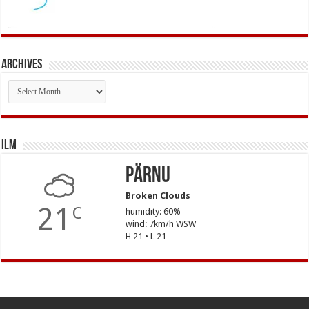
Archives
Archives
Ilm
Pärnu
Broken Clouds
21
C
humidity: 60%
wind: 7km/h WSW
H 21 • L 21