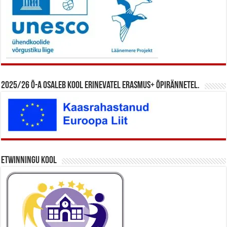
2025/26 õ-a osaleb kool erinevatel Erasmus+ õpirännetel.
eTwinningu kool