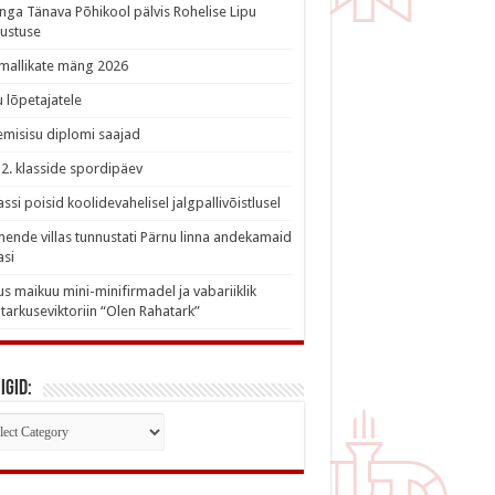
nga Tänava Põhikool pälvis Rohelise Lipu
ustuse
imallikate mäng 2026
 lõpetajatele
misisu diplomi saajad
a 2. klasside spordipäev
lassi poisid koolidevahelisel jalgpallivõistlusel
nde villas tunnustati Pärnu linna andekamaid
asi
s maikuu mini-minifirmadel ja vabariiklik
tarkuseviktoriin “Olen Rahatark”
igid:
iigid: