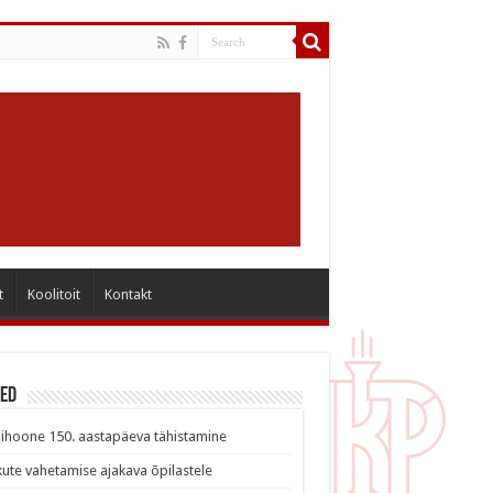
t
Koolitoit
Kontakt
sed
ihoone 150. aastapäeva tähistamine
ute vahetamise ajakava õpilastele