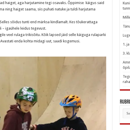
ad haiget, aga harjutamine tegi osavaks. Õppimise käigus said
Kuni
tunn
kuma ning haiget saama, siis puhati natuke ja tuldi harjutama
Mill
Selles sõidus tunti end märksa kindlamalt. Kes tõukerattaga
Tänu
i – igaühele leidus tegevust.
ile veel rulaga trikisõitu. Kõik lapsed jäid selle käiguga rulaparki
Luge
 Avastati enda kohta midagi uut, saadi kogemusi.
1. j
3. k
Amme
õpil
Tegu
raha
Rubri
Rubr