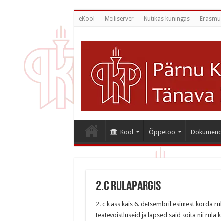
eKool
Meiliserver
Nutikas kuningas
Erasmu
Kool
Õppetöö
Dokumend
2.c rulapargis
2. c klass käis 6. detsembril esimest korda ru
teatevõistluseid ja lapsed said sõita nii rula 