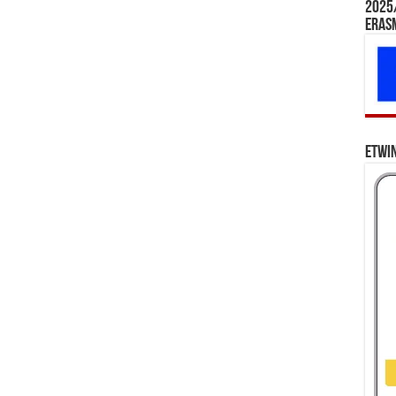
2025/
Eras
eTwi