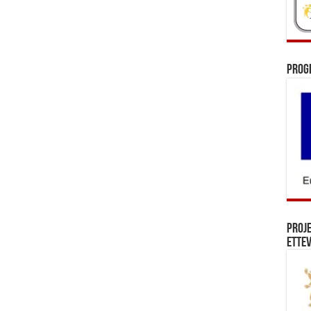
Prog
Proj
Ettev