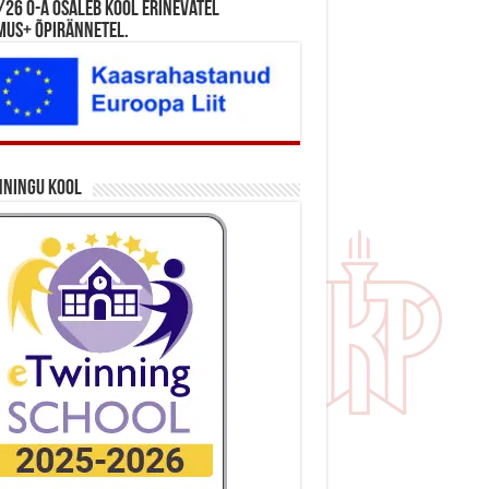
26 õ-a osaleb kool erinevatel
mus+ õpirännetel.
nningu kool