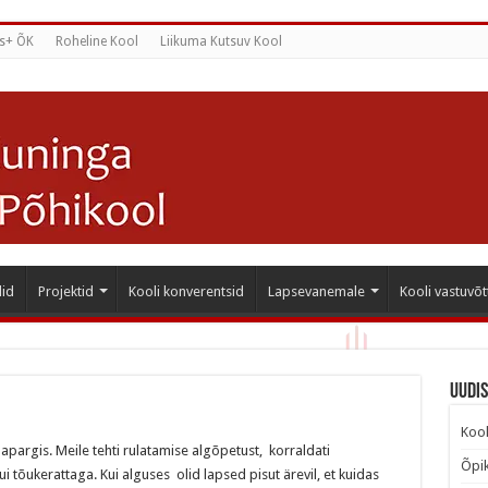
s+ ÕK
Roheline Kool
Liikuma Kutsuv Kool
id
Projektid
Kooli konverentsid
Lapsevanemale
Kooli vastuvõt
Uudi
Kool
lapargis. Meile tehti rulatamise algõpetust, korraldati
Õpik
kui tõukerattaga. Kui alguses olid lapsed pisut ärevil, et kuidas