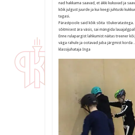
nad hakkama saavad, et äkki kukuvad ja saav
kõik julgust juurde ja kui keegi juhtuski kuk
tagasi.
Pärastpoole said kõik sõita tõukeratastega. 
sõitmisest ära väsis, sai mängida lauajalgpall
Enne rulapargist lahkumist näitas treener kõig
väga rahule ja ootavad juba järgmist korda .
klassijuhataja Inga