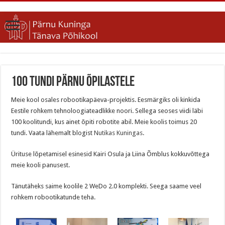
100 tundi Pärnu õpilastele
Meie kool osales robootikapäeva-projektis. Eesmärgiks oli kinkida
Eestile rohkem tehnoloogiateadlikke noori. Sellega seoses viidi läbi
100 koolitundi, kus ainet õpiti robotite abil. Meie koolis toimus 20
tundi. Vaata lähemalt blogist
Nutikas Kuningas
.
Ürituse lõpetamisel esinesid Kairi Osula ja Liina Õmblus kokkuvõttega
meie kooli panusest.
Tänutäheks saime koolile 2 WeDo 2.0 komplekti. Seega saame veel
rohkem robootikatunde teha.