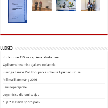
Uudised
Koolihoone 150. aastapäeva tähistamine
Õpikute vahetamise ajakava õpilastele
Kuninga Tänava Põhikool pälvis Rohelise Lipu tunnustuse
Millimallikate mäng 2026
Tänu lõpetajatele
Lugemisisu diplomi saajad
1. ja 2. klasside spordipäev