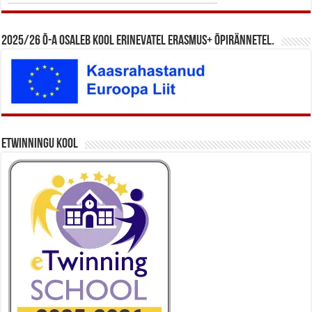
2025/26 õ-a osaleb kool erinevatel Erasmus+ õpirännetel.
eTwinningu kool