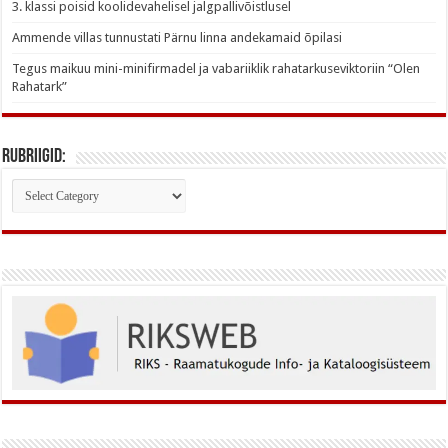
3. klassi poisid koolidevahelisel jalgpallivõistlusel
Ammende villas tunnustati Pärnu linna andekamaid õpilasi
Tegus maikuu mini-minifirmadel ja vabariiklik rahatarkuseviktoriin “Olen
Rahatark”
Rubriigid:
Rubriigid: