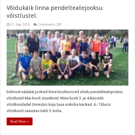
Võidukäik linna pendelteatejooksu
võistlustel.
on
21. Sep 2015
Comments Off
Võidukäik
linna
pendelteatejooksu
võistlustel.
Eelmisel nädalal jooksid linna koolinoored võidu pendelteatejooksu
võistlustel Mai Kooli staadionil. Meie kooli 3. ja 4.klasside
võistkondadel õnnestus koju tuua esikoha karikad. 6.-7.klassi
võistkond saavutas tubli 3. koha.
Read More »