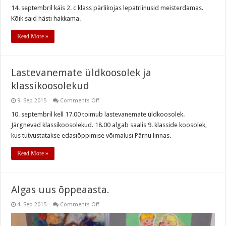
Pärlikojas
14. septembril käis 2. c klass pärlikojas lepatriinusid meisterdamas.
Kõik said hästi hakkama.
Read More »
Lastevanemate üldkoosolek ja
klassikoosolekud
on
9. Sep 2015
Comments Off
Lastevanemate
üldkoosolek
10. septembril kell 17.00 toimub lastevanemate üldkoosolek.
ja
Järgnevad klassikoosolekud. 18.00 algab saalis 9. klasside koosolek,
klassikoosolekud
kus tutvustatakse edasiõppimise võimalusi Pärnu linnas.
Read More »
Algas uus õppeaasta.
on
4. Sep 2015
Comments Off
Algas
uus
õppeaasta.