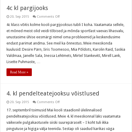
4c kl pargijooks
on
20. Sep 2015
Comments Off
4c
kl
4c klass võitis kolme kooli pargijooksus tubli I koha. Vaatamata sellele,
pargijooks
et mõned meist olid veidi tõbised ja mõnda sportlast vaevas lihasvalu,
unustasime ühise eesmärgi nimel oma probleemid ja keskendusime
endast parimat andma. See meil ka õnnestus. Meie meeskonda
kuulusid: Desire Pärn, Iiris Toomesoo, Mia Põldots, Karolin Raid, Saskia
Valdmaa, Janelle Sala, Inessa Lehtmets, Mirtel Stankevitš, Mirell Lank,
Lisette Puhmaste, …
Read More »
4. kl pendelteatejooksu võistlused
on
20. Sep 2015
Comments Off
4.
kl
17. septembril toimusid Mai kooli staadionil ülelinnalised
pendelteatejooksu
pendelteatejooksu võistlused. Meie 4. kl meeskonnal läks vaatamata
võistlused
väikesele pulgakaotusele siiski suurepäraselt – I koht tuli ikka
pingutuse ja higiga välja teenida. Sestap oli saadud karikas väga