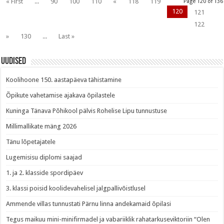
« First
...
90
100
110
«
118
119
Page 120 of 136
120
121
122
»
130
...
Last »
Uudised
Koolihoone 150. aastapäeva tähistamine
Õpikute vahetamise ajakava õpilastele
Kuninga Tänava Põhikool pälvis Rohelise Lipu tunnustuse
Millimallikate mäng 2026
Tänu lõpetajatele
Lugemisisu diplomi saajad
1. ja 2. klasside spordipäev
3. klassi poisid koolidevahelisel jalgpallivõistlusel
Ammende villas tunnustati Pärnu linna andekamaid õpilasi
Tegus maikuu mini-minifirmadel ja vabariiklik rahatarkuseviktoriin “Olen