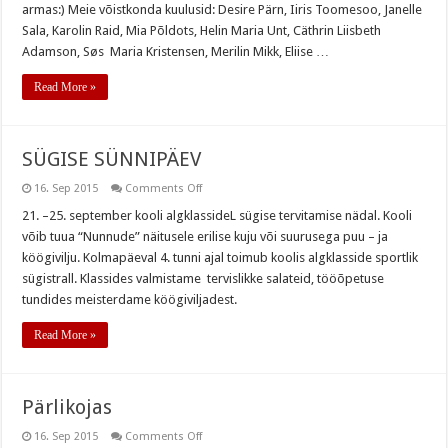
armas:) Meie võistkonda kuulusid: Desire Pärn, Iiris Toomesoo, Janelle
Sala, Karolin Raid, Mia Põldots, Helin Maria Unt, Cäthrin Liisbeth
Adamson, Søs Maria Kristensen, Merilin Mikk, Eliise …
Read More »
SÜGISE SÜNNIPÄEV
on
16. Sep 2015
Comments Off
SÜGISE
SÜNNIPÄEV
21. –25. september kooli algklassideL sügise tervitamise nädal. Kooli
võib tuua “Nunnude” näitusele erilise kuju või suurusega puu – ja
köögivilju. Kolmapäeval 4. tunni ajal toimub koolis algklasside sportlik
sügistrall. Klassides valmistame tervislikke salateid, tööõpetuse
tundides meisterdame köögiviljadest.
Read More »
Pärlikojas
on
16. Sep 2015
Comments Off