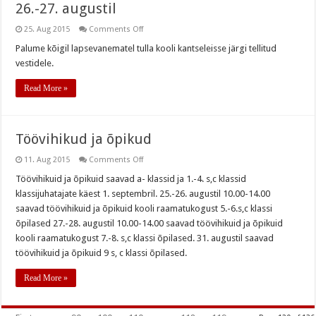
26.-27. augustil
on
25. Aug 2015
Comments Off
Kantseleist
saab
Palume kõigil lapsevanematel tulla kooli kantseleisse järgi tellitud
kätte
vestidele.
tellitud
kooli
veste
Read More »
26.-27.
augustil
Töövihikud ja õpikud
on
11. Aug 2015
Comments Off
Töövihikud
ja
Töövihikuid ja õpikuid saavad a- klassid ja 1.-4. s,c klassid
õpikud
klassijuhatajate käest 1. septembril. 25.-26. augustil 10.00-14.00
saavad töövihikuid ja õpikuid kooli raamatukogust 5.-6.s,c klassi
õpilased 27.-28. augustil 10.00-14.00 saavad töövihikuid ja õpikuid
kooli raamatukogust 7.-8. s,c klassi õpilased. 31. augustil saavad
töövihikuid ja õpikuid 9 s, c klassi õpilased.
Read More »