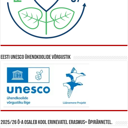
Eesti UNESCO ühendkoolide võrgustik
2025/26 õ-a osaleb kool erinevatel Erasmus+ õpirännetel.