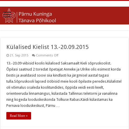
Külalised Kielist 13.-20.09.2015
on
21. Sep 2015
Comments Off
Külalised
Kielist
13.-20.09 viibisid koolis külalised Saksamaalt Kieli sõpruskoolist.
13.-20.09.2015
Õpilasi saatnud 2 toredat õpetajat Anneke ja Ulrike olis esimest korda
Eestis ja avaldasid soovi siia kindlasti ka järgmisel aastal tagasi
tulla.Sõpruskooli lapsed ööbisid meie kooli õpilaste peredes.Külalistel
oli võimalus osaleda koolitundides, õppida veidi eesti keelt,
orienteeruda linnamängus, külastada Tallinnas teletorni ja vanalinna
ning kogeda looduskeskonda Tolkuse Rabas.Käidi külastamas ka
Pernava looduskeskust, Pärnu …
Read More »