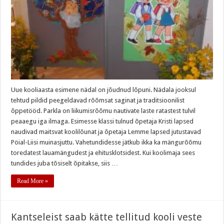
Uue kooliaasta esimene nädal on jõudnud lõpuni. Nädala jooksul
tehtud pildid peegeldavad rõõmsat saginat ja traditsioonilist
õppetööd. Parkla on liikumisrõõmu nautivate laste ratastest tulvil
peaaegu iga ilmaga. Esimesse klassi tulnud õpetaja Kristi lapsed
naudivad maitsvat koolilõunat ja õpetaja Lemme lapsed jutustavad
Pöial-Liisi muinasjuttu. Vahetundidesse jätkub ikka ka mängurõõmu
toredatest lauamängudest ja ehitusklotsidest. Kui koolimaja sees
tundides juba tõsiselt õpitakse, siis …
Read More »
Kantseleist saab kätte tellitud kooli veste