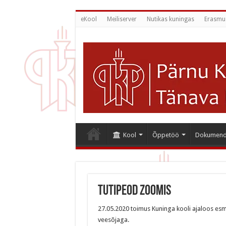
eKool
Meiliserver
Nutikas kuningas
Erasmu
Kool
Õppetöö
Dokumend
Tutipeod Zoomis
27.05.2020 toimus Kuninga kooli ajaloos esm
veesõjaga.