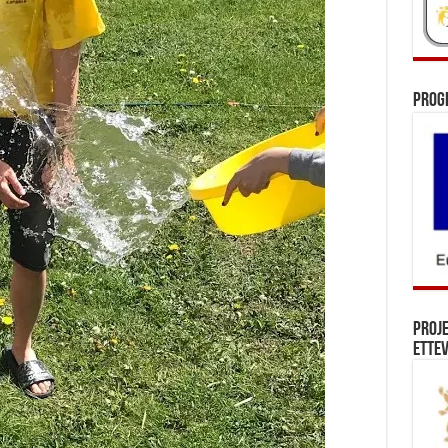
Prog
Proj
Ettev