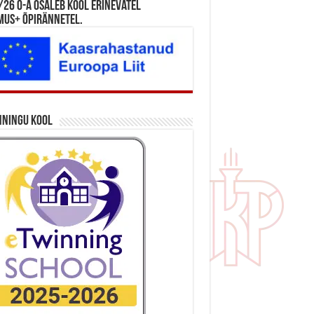
26 õ-a osaleb kool erinevatel
mus+ õpirännetel.
nningu kool