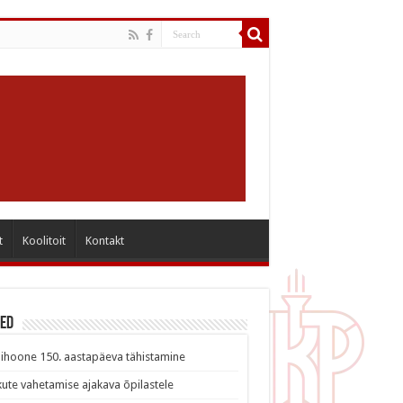
t
Koolitoit
Kontakt
sed
ihoone 150. aastapäeva tähistamine
ute vahetamise ajakava õpilastele