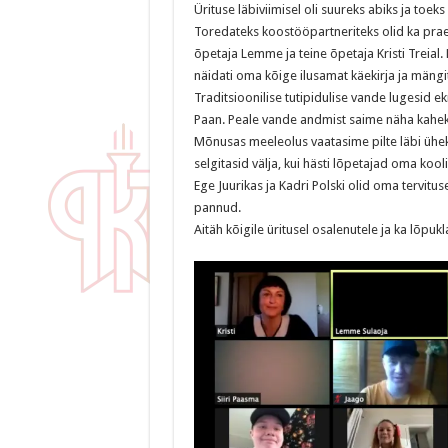
Ürituse läbiviimisel oli suureks abiks ja to
Toredateks koostööpartneriteks olid ka praeg
õpetaja Lemme ja teine õpetaja Kristi Treial.
näidati oma kõige ilusamat käekirja ja mängi
Traditsioonilise tutipidulise vande lugesid e
Paan. Peale vande andmist saime näha kaheks
Mõnusas meeleolus vaatasime pilte läbi ühek
selgitasid välja, kui hästi lõpetajad oma koo
Ege Juurikas ja Kadri Polski olid oma tervitu
pannud.
Aitäh kõigile üritusel osalenutele ja ka lõpukla