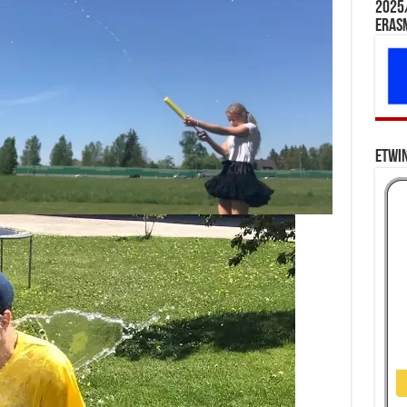
2025/
Eras
eTwi