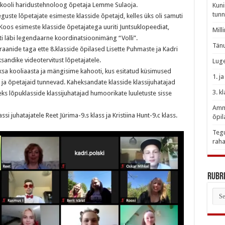
eks kooli haridustehnoloog õpetaja Lemme Sulaoja.
Kuni
tunn
uste lõpetajate esimeste klasside õpetajd, kelles üks oli samuti
 Koos esimeste klasside õpetajatega uuriti Juntsuklopeediat,
Mill
ti läbi legendaarne koordinatsioonimäng “Volli”.
Tänu
kraanide taga ette 8.klasside õpilased Lisette Puhmaste ja Kadri
andike videotervitust lõpetajatele.
Luge
sa kooliaasta ja mängisime kahooti, kus esitatud küsimused
1. j
li ja õpetajaid tunnevad. Kaheksandate klasside klassijuhatajad
3. k
seks lõpuklasside klassijuhatajad humoorikate luuletuste sisse
Amme
ssi juhatajatele Reet Jürima-9.s klass ja Kristiina Hunt-9.c klass.
õpil
Tegu
raha
Rubri
Rubr