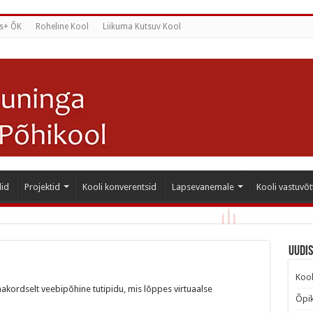
s+ ÕK
Roheline Kool
Liikuma Kutsuv Kool
id
Projektid
Kooli konverentsid
Lapsevanemale
Kooli vastuvõt
Uudi
Kool
akordselt veebipõhine tutipidu, mis lõppes virtuaalse
Õpik