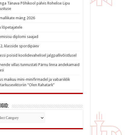
nga Tänava Põhikool pälvis Rohelise Lipu
ustuse
imallikate mäng 2026
 lõpetajatele
misisu diplomi saajad
a 2. klasside spordipäev
lassi poisid koolidevahelisel jalgpallivõistlusel
nde villas tunnustati Pärnu linna andekamaid
asi
s maikuu mini-minifirmadel ja vabariiklik
tarkuseviktoriin “Olen Rahatark”
igid:
iigid: