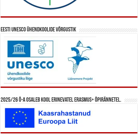
Eesti UNESCO ühendkoolide võrgustik
2025/26 õ-a osaleb kool erinevatel Erasmus+ õpirännetel.