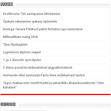
Uudised
Koolihoone 150. aastapäeva tähistamine
Õpikute vahetamise ajakava õpilastele
Kuninga Tänava Põhikool pälvis Rohelise Lipu tunnustuse
Millimallikate mäng 2026
Tänu lõpetajatele
Lugemisisu diplomi saajad
1. ja 2. klasside spordipäev
3. klassi poisid koolidevahelisel jalgpallivõistlusel
Ammende villas tunnustati Pärnu linna andekamaid õpilasi
Tegus maikuu mini-minifirmadel ja vabariiklik rahatarkuseviktoriin “Olen
Rahatark”
Rubriigid: