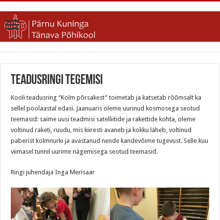
Teadusringi tegemisi
Kooli teadusring “Kolm põrsakest” toimetab ja katsetab rõõmsalt ka
sellel poolaastal edasi. Jaanuaris oleme uurinud kosmosega seotud
teemasid: saime uusi teadmisi satelliitide ja rakettide kohta, oleme
voltinud raketi, ruudu, mis kiiresti avaneb ja kokku läheb, voltinud
paberist kolmnurki ja avastanud nende kandevõime tugevust. Selle kuu
viimasel tunnil uurime nägemisega seotud teemasid.
Ringi juhendaja Inga Merisaar