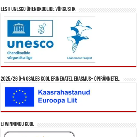
Eesti UNESCO ühendkoolide võrgustik
2025/26 õ-a osaleb kool erinevatel Erasmus+ õpirännetel.
eTwinningu kool