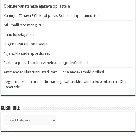
Õpikute vahetamise ajakava õpilastele
Kuninga Tänava Põhikool pälvis Rohelise Lipu tunnustuse
Millimallikate mäng 2026
Tänu lõpetajatele
Lugemisisu diplomi saajad
1. ja 2. klasside spordipäev
3. klassi poisid koolidevahelisel jalgpallivõistlusel
Ammende villas tunnustati Pärnu linna andekamaid õpilasi
Tegus maikuu mini-minifirmadel ja vabariiklik rahatarkuseviktoriin “Olen
Rahatark”
Rubriigid:
Rubriigid: