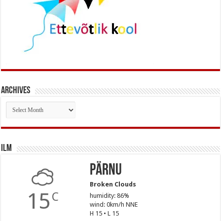
Archives
Archives
Ilm
Pärnu
Broken Clouds
15
C
humidity: 86%
wind: 0km/h NNE
H 15 • L 15