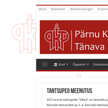
eKool
Meiliserver
Nutikas kuningas
Erasmu
Kool
Õppetöö
Dokumend
Tantsupeo meenutus
XIII noorte tantsupidu “Sillad” on tänaseks 
klasside tantsurühm ja 5.-6. klasside tantsur