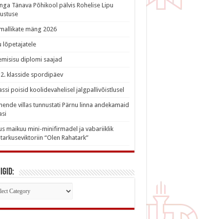
nga Tänava Põhikool pälvis Rohelise Lipu
ustuse
imallikate mäng 2026
 lõpetajatele
misisu diplomi saajad
a 2. klasside spordipäev
lassi poisid koolidevahelisel jalgpallivõistlusel
nde villas tunnustati Pärnu linna andekamaid
asi
s maikuu mini-minifirmadel ja vabariiklik
tarkuseviktoriin “Olen Rahatark”
igid:
iigid: