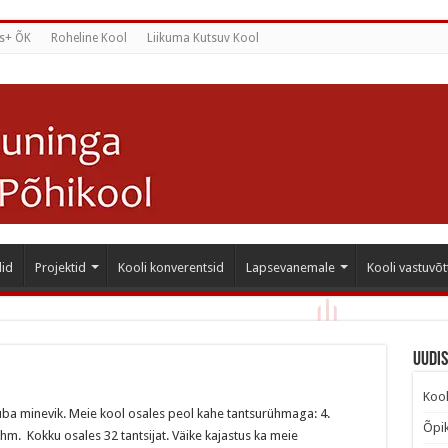
s+ ÕK
Roheline Kool
Liikuma Kutsuv Kool
id
Projektid
Kooli konverentsid
Lapsevanemale
Kooli vastuvõt
Uudi
Kool
juba minevik. Meie kool osales peol kahe tantsurühmaga: 4.
Õpik
ühm. Kokku osales 32 tantsijat. Väike kajastus ka meie