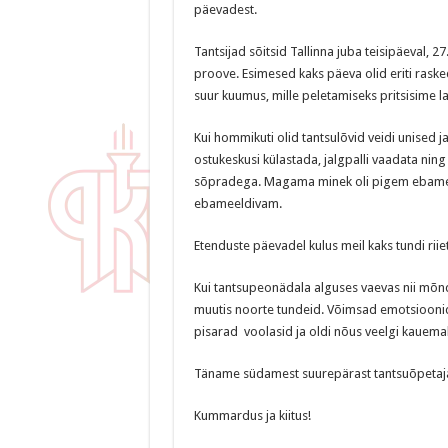
päevadest.
Tantsijad sõitsid Tallinna juba teisipäeval, 27.
proove. Esimesed kaks päeva olid eriti raske
suur kuumus, mille peletamiseks pritsisime 
Kui hommikuti olid tantsulõvid veidi unised ja 
ostukeskusi külastada, jalgpalli vaadata ning 
sõpradega. Magama minek oli pigem ebamee
ebameeldivam.
Etenduste päevadel kulus meil kaks tundi ri
Kui tantsupeonädala alguses vaevas nii mõnd
muutis noorte tundeid. Võimsad emotsioonid 
pisarad voolasid ja oldi nõus veelgi kauem
Täname südamest suurepärast tantsuõpetajat
Kummardus ja kiitus!