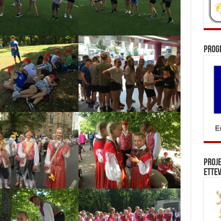
Prog
Proj
Ettev