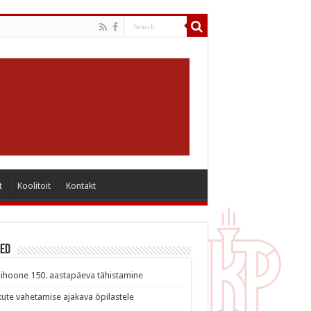
t
Koolitoit
Kontakt
sed
ihoone 150. aastapäeva tähistamine
ute vahetamise ajakava õpilastele