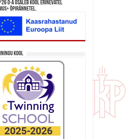
26 õ-a osaleb kool erinevatel
mus+ õpirännetel.
nningu kool