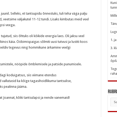
Kuni
tunn
 juunil. Selleks, et tantsupidu õnnestuks, tuli teha väga palju
Mill
d, veetsime väljakutel 11-12 tundi. Lisaks kimbutas meid veel
Tänu
lapsi veega.
Luge
tujutud, siis õhtuks oli kõikide energia laes. Oli jaksu veel
1. j
kinos käia. Ööbimispaigas sõlmiti uusi tutvusi ja lustiti koos
ldiv tegevus ning hommikune ärkamine veelgi
3. k
Amme
õpil
ietumistele, nööpide õmblemisele ja patside punumisele.
Tegu
raha
agi koduigatsus, siis viimane etendus
vallutasid ka kõige tagasihoidlikuma tantsulise,
aks pealinna jääma.
Rubri
 Joannat, kõiki tantsulapsi ja nende vanemaid!
Rubr