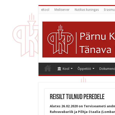
eKool
Meiliserver
Nutikas kuningas
Erasmu
Kool
Õppetöö
Dokumend
Reisilt tulnud peredele
Alates 26.02.2020 on Terviseameti andm
Rahvavabariik ja Põhja-Itaalia (Lomba