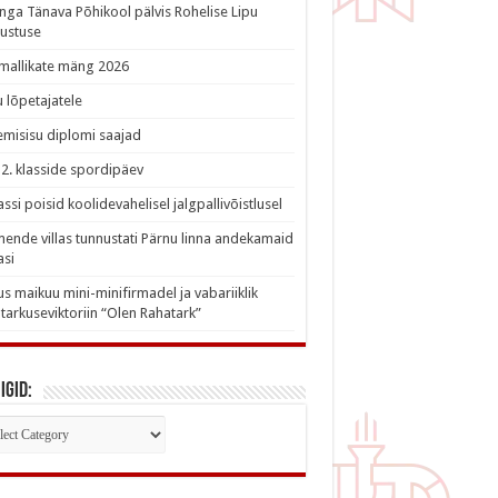
nga Tänava Põhikool pälvis Rohelise Lipu
ustuse
imallikate mäng 2026
 lõpetajatele
misisu diplomi saajad
a 2. klasside spordipäev
lassi poisid koolidevahelisel jalgpallivõistlusel
nde villas tunnustati Pärnu linna andekamaid
asi
s maikuu mini-minifirmadel ja vabariiklik
tarkuseviktoriin “Olen Rahatark”
igid:
iigid: