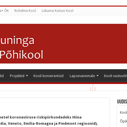
s+ ÕK
Roheline Kool
Liikuma Kutsuv Kool
id
Projektid
Kooli konverentsid
Lapsevanemale
Kooli vastuvõt
Uudi
Kool
etel koronaviiruse riskipiirkondadeks Hiina
Õpik
rdia, Veneto, Emilia-Romagna ja Piedmont regioonid),