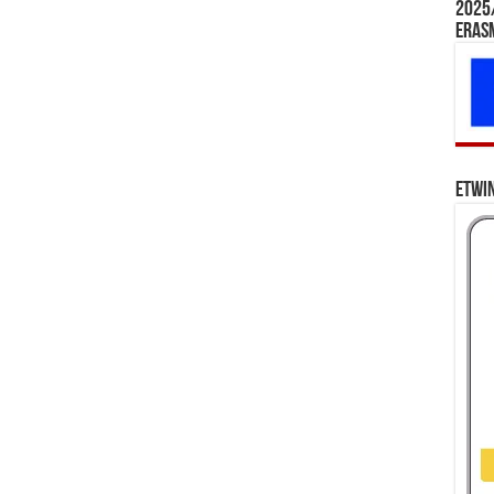
2025/
Eras
eTwi