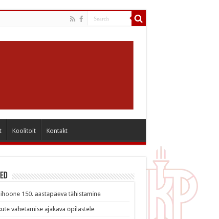
t
Koolitoit
Kontakt
sed
ihoone 150. aastapäeva tähistamine
ute vahetamise ajakava õpilastele