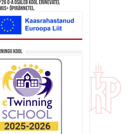
26 õ-a osaleb kool erinevatel
mus+ õpirännetel.
nningu kool