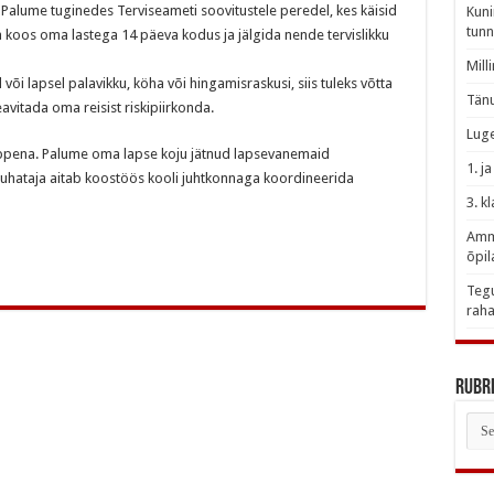
.
Palume tuginedes Terviseameti soovitustele peredel, kes käisid
Kuni
tunn
 koos oma lastega 14 päeva kodus ja jälgida nende tervislikku
Mill
i lapsel palavikku, köha või hingamisraskusi, siis tuleks võtta
Tänu
avitada oma reisist riskipiirkonda.
Luge
ppena. Palume oma lapse koju jätnud lapsevanemaid
1. j
ijuhataja aitab koostöös kooli juhtkonnaga koordineerida
3. k
Amme
õpil
Tegu
raha
Rubri
Rubr