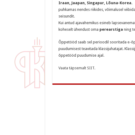
Iraan, Jaapan, Singapur, Lõuna-Korea
puhkamas nendes riikides, võimalusel viibida
seisundit.
Kui antud ajavahemikus esineb lapsevanemal võ
koheselt ühendust oma
perearstiga
ning te
Õppetööd saab sel perioodil sooritada e-õ
puudumisest teavitada klassijuhatajat. Klass
õppetööd puudumise ajal.
Vaata täpsemalt SIIT.