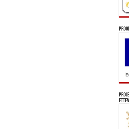
Prog
Proj
Ettev