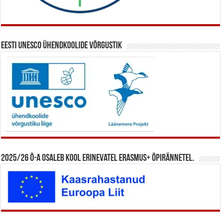
Eesti UNESCO ühendkoolide võrgustik
2025/26 õ-a osaleb kool erinevatel Erasmus+ õpirännetel.