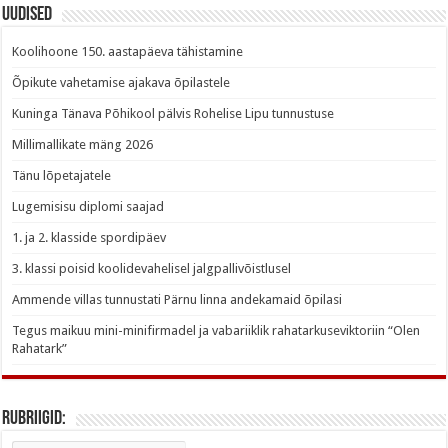
Uudised
Koolihoone 150. aastapäeva tähistamine
Õpikute vahetamise ajakava õpilastele
Kuninga Tänava Põhikool pälvis Rohelise Lipu tunnustuse
Millimallikate mäng 2026
Tänu lõpetajatele
Lugemisisu diplomi saajad
1. ja 2. klasside spordipäev
3. klassi poisid koolidevahelisel jalgpallivõistlusel
Ammende villas tunnustati Pärnu linna andekamaid õpilasi
Tegus maikuu mini-minifirmadel ja vabariiklik rahatarkuseviktoriin “Olen
Rahatark”
Rubriigid:
Rubriigid: