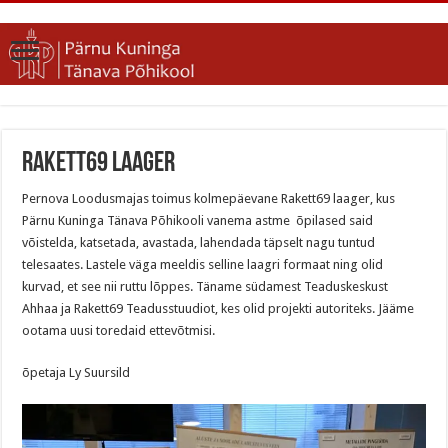
Rakett69 laager
Pernova Loodusmajas toimus kolmepäevane Rakett69 laager, kus
Pärnu Kuninga Tänava Põhikooli vanema astme õpilased said
võistelda, katsetada, avastada, lahendada täpselt nagu tuntud
telesaates. Lastele väga meeldis selline laagri formaat ning olid
kurvad, et see nii ruttu lõppes. Täname südamest Teaduskeskust
Ahhaa ja Rakett69 Teadusstuudiot, kes olid projekti autoriteks. Jääme
ootama uusi toredaid ettevõtmisi.
õpetaja Ly Suursild