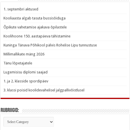
1. septembri aktused
Kooliaasta algab tasuta bussisõiduga
Õpikute vahetamise ajakava õpilastele
Koolihoone 150. aastapäeva tähistamine
Kuninga Tänava Põhikool pälvis Rohelise Lipu tunnustuse
Millimallikate mäng 2026
Tänu lõpetajatele
Lugemisisu diplomi saajad
1. ja 2. klasside spordipäev
3. klassi poisid koolidevahelisel jalgpallivõistlusel
Rubriigid:
Rubriigid: