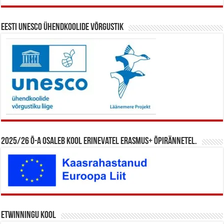
Eesti UNESCO ühendkoolide võrgustik
2025/26 õ-a osaleb kool erinevatel Erasmus+ õpirännetel.
eTwinningu kool