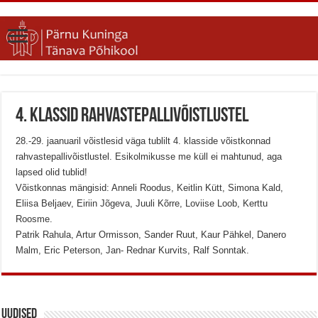
4. klassid rahvastepallivõistlustel
28.-29. jaanuaril võistlesid väga tublilt 4. klasside võistkonnad
rahvastepallivõistlustel. Esikolmikusse me küll ei mahtunud, aga
lapsed olid tublid!
Võistkonnas mängisid: Anneli Roodus, Keitlin Kütt, Simona Kald,
Eliisa Beljaev, Eiriin Jõgeva, Juuli Kõrre, Loviise Loob, Kerttu
Roosme.
Patrik Rahula, Artur Ormisson, Sander Ruut, Kaur Pähkel, Danero
Malm, Eric Peterson, Jan- Rednar Kurvits, Ralf Sonntak.
Uudised