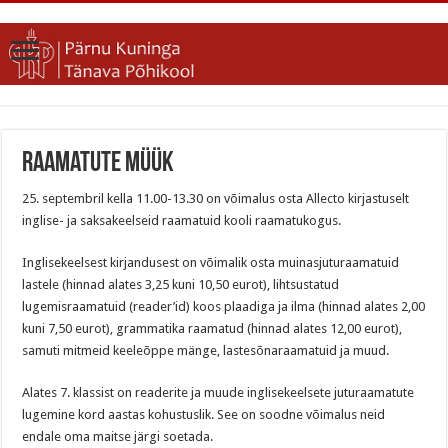
Raamatute müük
25. septembril kella 11.00-13.30 on võimalus osta Allecto kirjastuselt
inglise- ja saksakeelseid raamatuid kooli raamatukogus.
Inglisekeelsest kirjandusest on võimalik osta muinasjuturaamatuid
lastele (hinnad alates 3,25 kuni 10,50 eurot), lihtsustatud
lugemisraamatuid (reader’id) koos plaadiga ja ilma (hinnad alates 2,00
kuni 7,50 eurot), grammatika raamatud (hinnad alates 12,00 eurot),
samuti mitmeid keeleõppe mänge, lastesõnaraamatuid ja muud.
Alates 7. klassist on readerite ja muude inglisekeelsete juturaamatute
lugemine kord aastas kohustuslik. See on soodne võimalus neid
endale oma maitse järgi soetada.