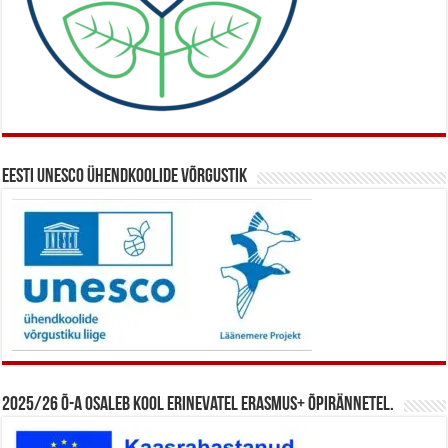
Eesti UNESCO ühendkoolide võrgustik
2025/26 õ-a osaleb kool erinevatel Erasmus+ õpirännetel.