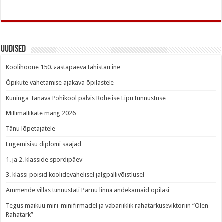
Uudised
Koolihoone 150. aastapäeva tähistamine
Õpikute vahetamise ajakava õpilastele
Kuninga Tänava Põhikool pälvis Rohelise Lipu tunnustuse
Millimallikate mäng 2026
Tänu lõpetajatele
Lugemisisu diplomi saajad
1. ja 2. klasside spordipäev
3. klassi poisid koolidevahelisel jalgpallivõistlusel
Ammende villas tunnustati Pärnu linna andekamaid õpilasi
Tegus maikuu mini-minifirmadel ja vabariiklik rahatarkuseviktoriin “Olen
Rahatark”