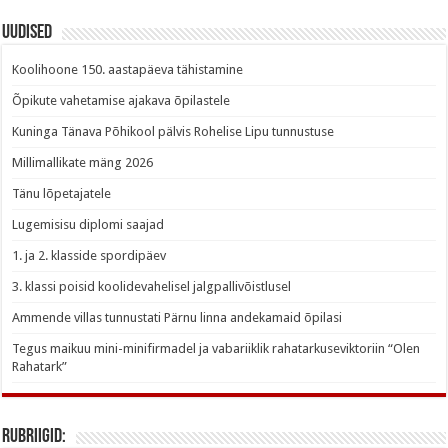
Uudised
Koolihoone 150. aastapäeva tähistamine
Õpikute vahetamise ajakava õpilastele
Kuninga Tänava Põhikool pälvis Rohelise Lipu tunnustuse
Millimallikate mäng 2026
Tänu lõpetajatele
Lugemisisu diplomi saajad
1. ja 2. klasside spordipäev
3. klassi poisid koolidevahelisel jalgpallivõistlusel
Ammende villas tunnustati Pärnu linna andekamaid õpilasi
Tegus maikuu mini-minifirmadel ja vabariiklik rahatarkuseviktoriin “Olen
Rahatark”
Rubriigid: