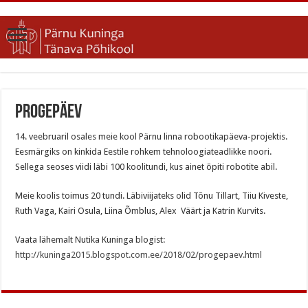
Progepäev
14. veebruaril osales meie kool Pärnu linna robootikapäeva-projektis.
Eesmärgiks on kinkida Eestile rohkem tehnoloogiateadlikke noori.
Sellega seoses viidi läbi 100 koolitundi, kus ainet õpiti robotite abil.
Meie koolis toimus 20 tundi. Läbiviijateks olid Tõnu Tillart, Tiiu Kiveste,
Ruth Vaga, Kairi Osula, Liina Õmblus, Alex Väärt ja Katrin Kurvits.
Vaata lähemalt Nutika Kuninga blogist:
http://kuninga2015.blogspot.com.ee/2018/02/progepaev.html