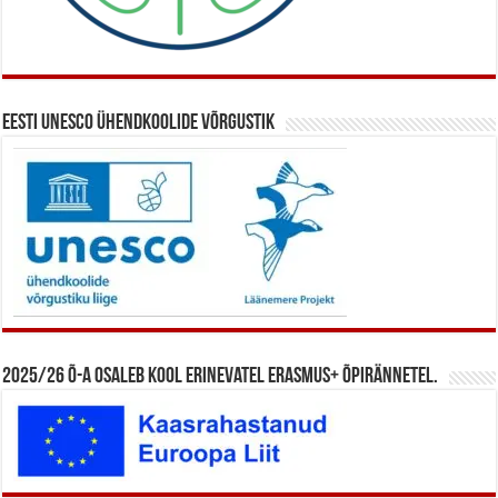
Eesti UNESCO ühendkoolide võrgustik
2025/26 õ-a osaleb kool erinevatel Erasmus+ õpirännetel.