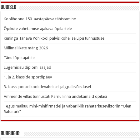
Uudised
Koolihoone 150. aastapäeva tähistamine
Õpikute vahetamise ajakava õpilastele
Kuninga Tänava Põhikool pälvis Rohelise Lipu tunnustuse
Millimallikate mäng 2026
Tänu lõpetajatele
Lugemisisu diplomi saajad
1. ja 2. klasside spordipäev
3. klassi poisid koolidevahelisel jalgpallivõistlusel
Ammende villas tunnustati Pärnu linna andekamaid õpilasi
Tegus maikuu mini-minifirmadel ja vabariiklik rahatarkuseviktoriin “Olen
Rahatark”
Rubriigid: