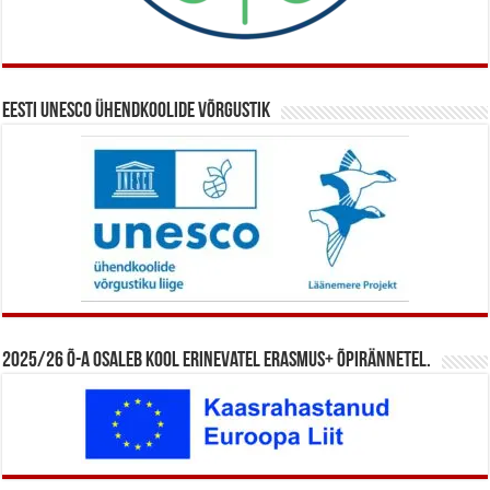
Eesti UNESCO ühendkoolide võrgustik
2025/26 õ-a osaleb kool erinevatel Erasmus+ õpirännetel.