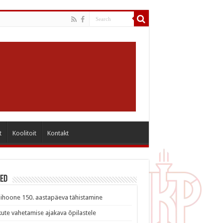
t
Koolitoit
Kontakt
sed
ihoone 150. aastapäeva tähistamine
ute vahetamise ajakava õpilastele