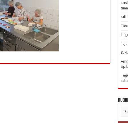
Kuni
tunn
Mill
Tänu
Luge
1. j
3. k
Amme
õpil
Tegu
raha
Rubri
Rubr