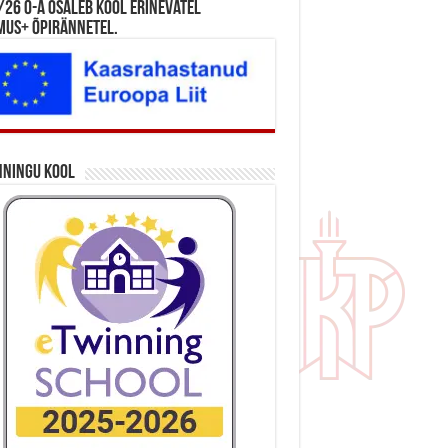
26 õ-a osaleb kool erinevatel
mus+ õpirännetel.
nningu kool