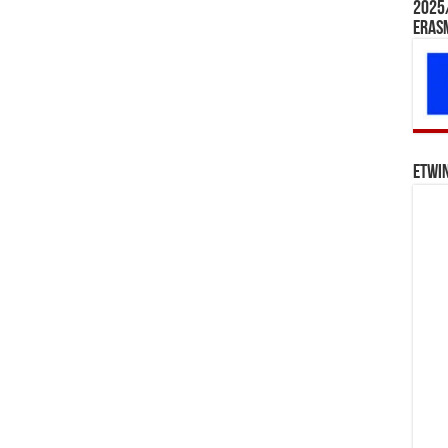
2025/
Eras
eTwi