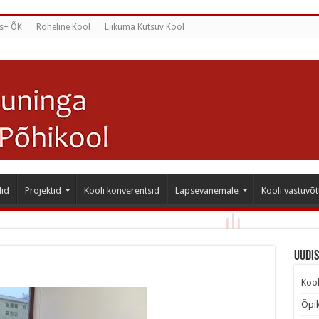
s+ ÕK
Roheline Kool
Liikuma Kutsuv Kool
id
Projektid
Kooli konverentsid
Lapsevanemale
Kooli vastuvõt
Uudi
Kool
Õpik