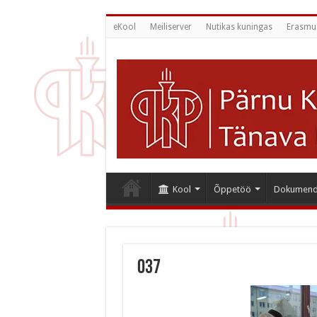
eKool
Meiliserver
Nutikas kuningas
Erasmu
Kool
Õppetöö
Dokumend
037