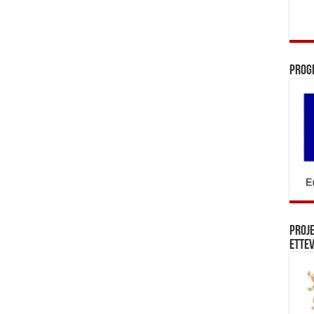
Prog
Proj
Ettev