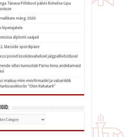
nga Tänava Põhikool pälvis Rohelise Lipu
ustuse
imallikate mäng 2026
 lõpetajatele
misisu diplomi saajad
a 2. klasside spordipäev
lassi poisid koolidevahelisel jalgpallivõistlusel
nde villas tunnustati Pärnu linna andekamaid
asi
s maikuu mini-minifirmadel ja vabariiklik
tarkuseviktoriin “Olen Rahatark”
igid:
iigid: