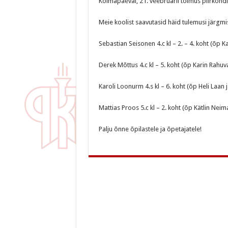
Kolmapäeval, 21. veebruaril toimus piirkond
Meie koolist saavutasid häid tulemusi järgmi
Sebastian Seisonen 4.c kl – 2. – 4. koht (õp 
Derek Mõttus 4.c kl – 5. koht (õp Karin Rahu
Karoli Loonurm 4.s kl – 6. koht (õp Heli Laan 
Mattias Proos 5.c kl – 2. koht (õp Kätlin Nei
Palju õnne õpilastele ja õpetajatele!