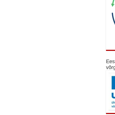
Ees
võr