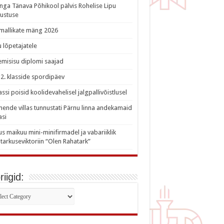
nga Tänava Põhikool pälvis Rohelise Lipu
ustuse
imallikate mäng 2026
 lõpetajatele
misisu diplomi saajad
a 2. klasside spordipäev
lassi poisid koolidevahelisel jalgpallivõistlusel
nde villas tunnustati Pärnu linna andekamaid
asi
s maikuu mini-minifirmadel ja vabariiklik
tarkuseviktoriin “Olen Rahatark”
iigid:
iigid: