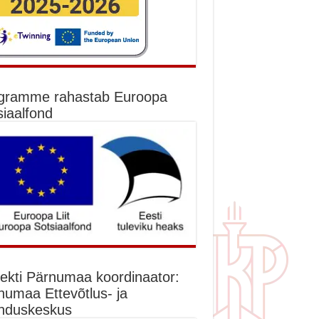
gramme rahastab Euroopa
siaalfond
jekti Pärnumaa koordinaator:
numaa Ettevõtlus- ja
nduskeskus