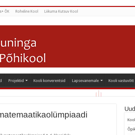
s+ ÕK
Roheline Kool
Liikuma Kutsuv Kool
d
Projektid
Kooli konverentsid
Lapsevanemale
Kooli vastuvõtt
Uud
l matemaatikaolümpiaadi
Kool
Õpik