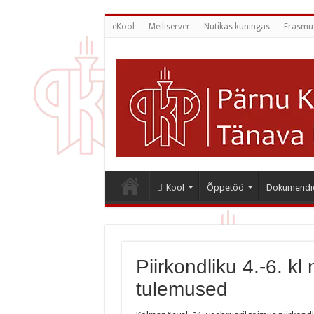
eKool
Meiliserver
Nutikas kuningas
Erasmu
Kool
Õppetöö
Dokumendi
Piirkondliku 4.-6. k
tulemused