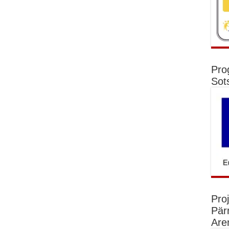
Pro
Sot
Pro
Pär
Are