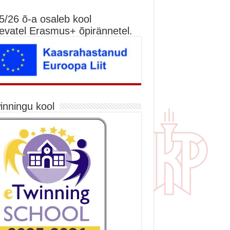
5/26 õ-a osaleb kool
nevatel Erasmus+ õpirännetel.
inningu kool