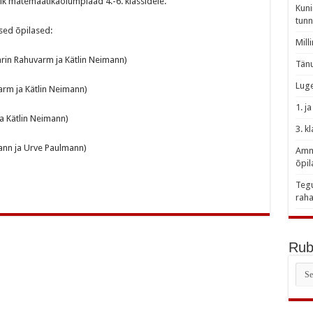
lik matemaatikaolümpiaad 4.-6. klassidele.
Kuni
tunn
sed õpilased:
Mill
Karin Rahuvarm ja Kätlin Neimann)
Tänu
Luge
varm ja Kätlin Neimann)
1. j
ja Kätlin Neimann)
3. k
mann ja Urve Paulmann)
Amme
õpil
Tegu
raha
Rubr
Rubr