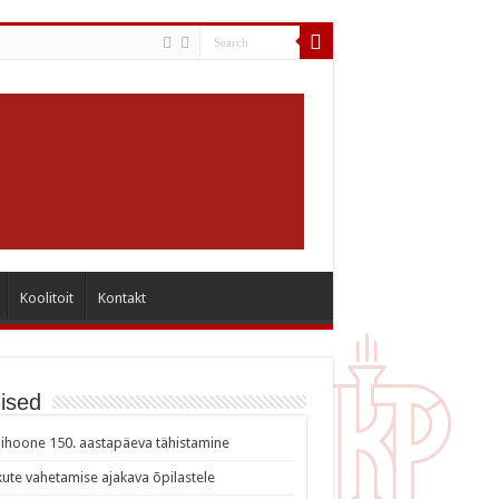
Koolitoit
Kontakt
ised
ihoone 150. aastapäeva tähistamine
ute vahetamise ajakava õpilastele