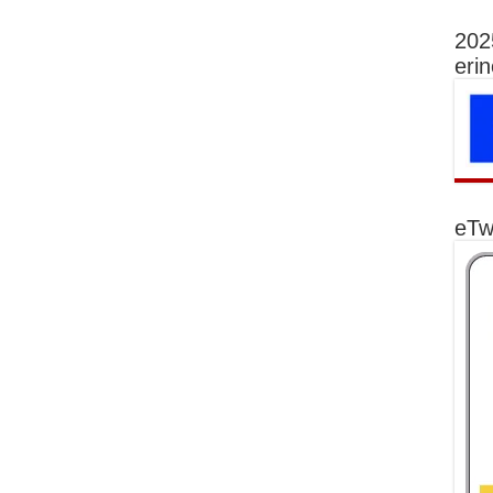
202
eri
eTw