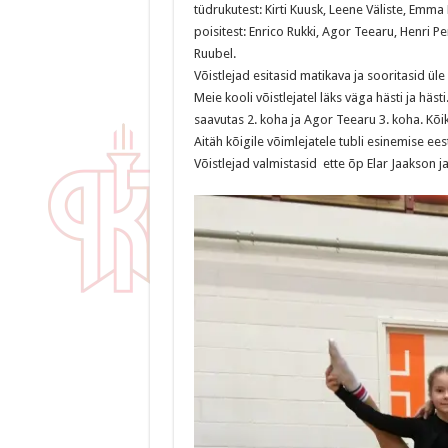
tüdrukutest: Kirti Kuusk, Leene Väliste, Emma
poisitest: Enrico Rukki, Agor Teearu, Henri 
Ruubel.
Võistlejad esitasid matikava ja sooritasid üle 
Meie kooli võistlejatel läks väga hästi ja hästi
saavutas 2. koha ja Agor Teearu 3. koha. Kõi
Aitäh kõigile võimlejatele tubli esinemise ees
Võistlejad valmistasid ette õp Elar Jaakson 