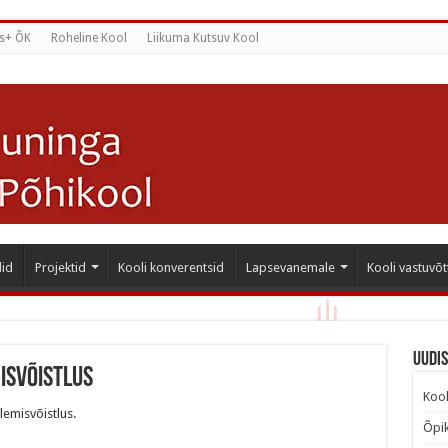
s+ ÕK
Roheline Kool
Liikuma Kutsuv Kool
id
Projektid
Kooli konverentsid
Lapsevanemale
Kooli vastuvõt
Uudi
isvõistlus
Kool
lemisvõistlus.
Õpik