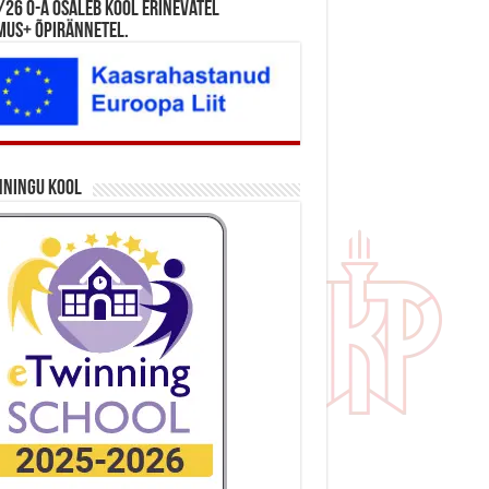
26 õ-a osaleb kool erinevatel
mus+ õpirännetel.
nningu kool