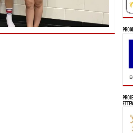
Prog
Proj
Ettev