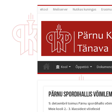
eKool
Meiliserver
Nutikas kuningas
Erasmu
Kool
Õppetöö
Dokumend
Pärnu spordihallis võimlem
9. detsembril toimus Pärnu spordihallis võim
Meie kooli 2.- 3. klassidest võistlesid