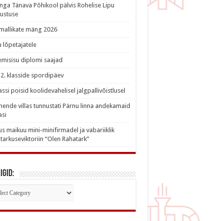
nga Tänava Põhikool pälvis Rohelise Lipu
ustuse
imallikate mäng 2026
 lõpetajatele
misisu diplomi saajad
a 2. klasside spordipäev
lassi poisid koolidevahelisel jalgpallivõistlusel
nde villas tunnustati Pärnu linna andekamaid
asi
s maikuu mini-minifirmadel ja vabariiklik
tarkuseviktoriin “Olen Rahatark”
igid:
iigid: