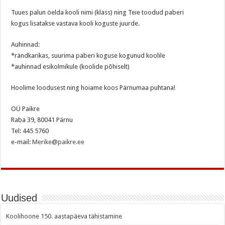
Tuues palun öelda kooli nimi (klass) ning Teie toodud paberi
kogus lisatakse vastava kooli koguste juurde.
Auhinnad:
*rändkarikas, suurima paberi koguse kogunud koolile
*auhinnad esikolmikule (koolide põhiselt)
Hoolime loodusest ning hoiame koos Pärnumaa puhtana!
OÜ Paikre
Raba 39, 80041 Pärnu
Tel: 445 5760
e-mail:
Merike@paikre.ee
Uudised
Koolihoone 150. aastapäeva tähistamine