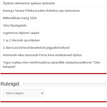
Õpikute vahetamise ajakava õpilastele
Kuninga Tänava Põhikool pälvis Rohelise Lipu tunnustuse
Millimallikate mäng 2026
Tänu lõpetajatele
Lugemisisu diplomi saajad
1. ja 2. klasside spordipäev
3. klassi poisid koolidevahelisel jalgpallivõistlusel
Ammende villas tunnustati Pärnu linna andekamaid õpilasi
Tegus maikuu mini-minifirmadel ja vabariiklik rahatarkuseviktoriin “Olen
Rahatark”
Rubriigid:
Rubriigid: