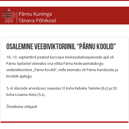
Osalemine veebiviktoriinil “Pärnu koolid”
10.-13. septembril peetud Euroopa muinsuskaitsepäevade ajal oli
Pärnu õpilastel võimalus osa võtta Pärnu Keskraamatukogu
veebiviktoriinist „Pärnu koolid“, mille teemaks oli Pärnu hariduselu ja
koolide ajalugu.
5.-6. klasside arvestuses saavutas II koha Rebeka Tamme (6.c) ja III
koha Lisanna Antsi (5.s).
Õnnitleme võitjaid!