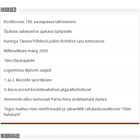
Uudised
Koolihoone 150. aastapäeva tähistamine
Õpikute vahetamise ajakava õpilastele
Kuninga Tänava Põhikool pälvis Rohelise Lipu tunnustuse
Millimallikate mäng 2026
Tänu lõpetajatele
Lugemisisu diplomi saajad
1. ja 2. klasside spordipäev
3. klassi poisid koolidevahelisel jalgpallivõistlusel
Ammende villas tunnustati Pärnu linna andekamaid õpilasi
Tegus maikuu mini-minifirmadel ja vabariiklik rahatarkuseviktoriin “Olen
Rahatark”
Rubriigid: