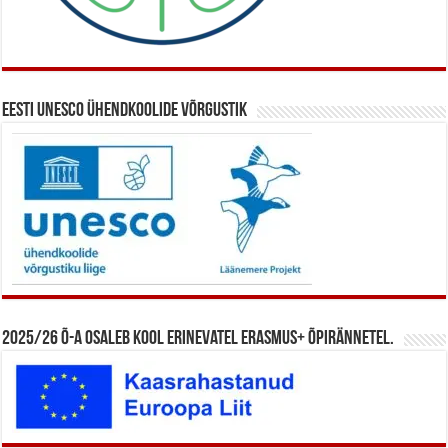
Eesti UNESCO ühendkoolide võrgustik
2025/26 õ-a osaleb kool erinevatel Erasmus+ õpirännetel.