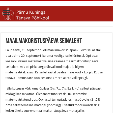
Maailmakoristuspäeva seinaleht
Laupäeval, 19. septembril oli maailmakoristuspäev. Eelmisel aastal
osalesime 20. septembril ka oma kooliga sellel üritusel. Õpilaste
kaasabil valmis matemaatika aine raames maailmakoristuspäeva
seinaleht, mis oli pikka aega üleval koolimajas ja hiljem
matemaatikaklassis. Ka sellel aastal osales meie kool – korjati Kuuse
tänava Tammsaare poolses otsas mere ääres väikeprügi.
Jälle kutsusin kõiki oma õpilasi (6.s, 7.c, 7.s, 8.s kl.-d) sellest päevast
midagi kaasa võtma. Ülesannet tutvustasin 16. septembri
matemaatikatundides. Õpilastel tuli esitada esmaspäevaks (21.09)
oma selleteemaline materjal (looming). Esitatud tööd koondasingi
kokku üheks suureks maailmakoristuspäeva materjaliks.