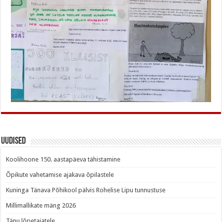
Uudised
Koolihoone 150. aastapäeva tähistamine
Õpikute vahetamise ajakava õpilastele
Kuninga Tänava Põhikool pälvis Rohelise Lipu tunnustuse
Millimallikate mäng 2026
Tänu lõpetajatele