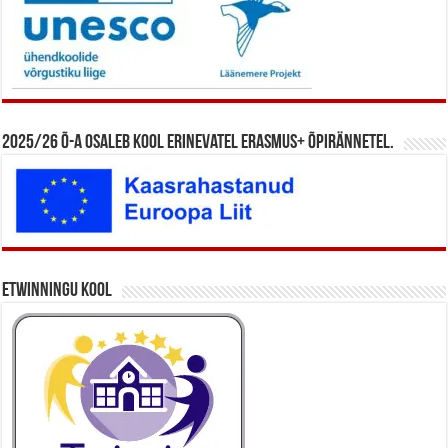
2025/26 õ-a osaleb kool erinevatel Erasmus+ õpirännetel.
eTwinningu kool