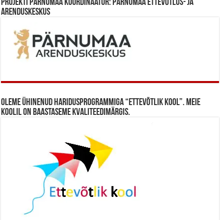
Projekti Pärnumaa koordinaator: Pärnumaa Ettevõtlus- ja
Arenduskeskus
Oleme ühinenud haridusprogrammiga “Ettevõtlik Kool”. Meie
koolil on baastaseme kvaliteedimärgis.