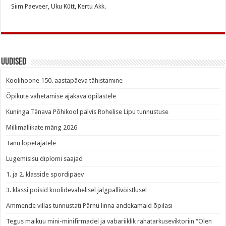
Siim Paeveer, Uku Kütt, Kertu Akk.
Uudised
Koolihoone 150. aastapäeva tähistamine
Õpikute vahetamise ajakava õpilastele
Kuninga Tänava Põhikool pälvis Rohelise Lipu tunnustuse
Millimallikate mäng 2026
Tänu lõpetajatele
Lugemisisu diplomi saajad
1. ja 2. klasside spordipäev
3. klassi poisid koolidevahelisel jalgpallivõistlusel
Ammende villas tunnustati Pärnu linna andekamaid õpilasi
Tegus maikuu mini-minifirmadel ja vabariiklik rahatarkuseviktoriin “Olen