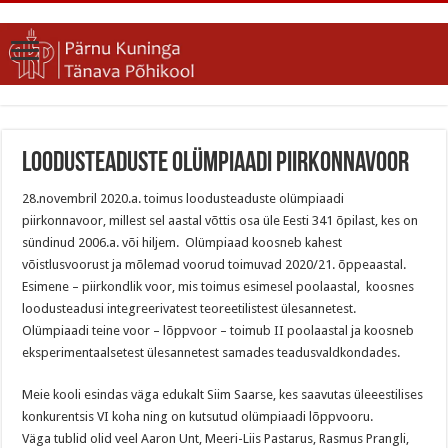
Loodusteaduste olümpiaadi piirkonnavoor
28.novembril 2020.a. toimus loodusteaduste olümpiaadi
piirkonnavoor, millest sel aastal võttis osa üle Eesti 341 õpilast, kes on
sündinud 2006.a. või hiljem. Olümpiaad koosneb kahest
võistlusvoorust ja mõlemad voorud toimuvad 2020/21. õppeaastal.
Esimene – piirkondlik voor, mis toimus esimesel poolaastal, koosnes
loodusteadusi integreerivatest teoreetilistest ülesannetest.
Olümpiaadi teine voor – lõppvoor – toimub II poolaastal ja koosneb
eksperimentaalsetest ülesannetest samades teadusvaldkondades.
Meie kooli esindas väga edukalt Siim Saarse, kes saavutas üleeestilises
konkurentsis VI koha ning on kutsutud olümpiaadi lõppvooru.
Väga tublid olid veel Aaron Unt, Meeri-Liis Pastarus, Rasmus Prangli,