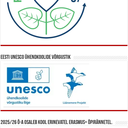
Eesti UNESCO ühendkoolide võrgustik
2025/26 õ-a osaleb kool erinevatel Erasmus+ õpirännetel.