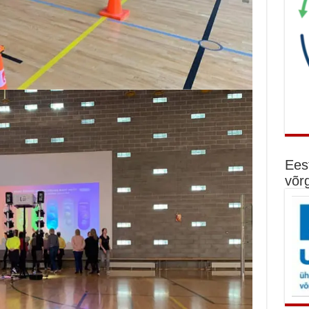
Ees
võr