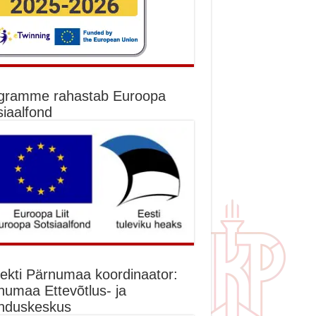
gramme rahastab Euroopa
siaalfond
jekti Pärnumaa koordinaator:
numaa Ettevõtlus- ja
nduskeskus