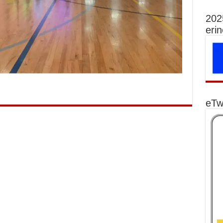
202
eri
eTw