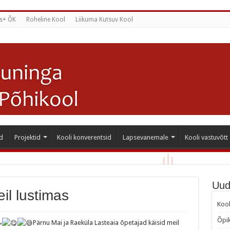
s+ ÕK
Roheline Kool
Liikuma Kutsuv Kool
d
Projektid
Kooli konverentsid
Lapsevanemale
Kooli vastuvõtt
Uud
il lustimas
Kool
Õpik
Pärnu Mai ja Raeküla Lasteaia õpetajad käisid meil