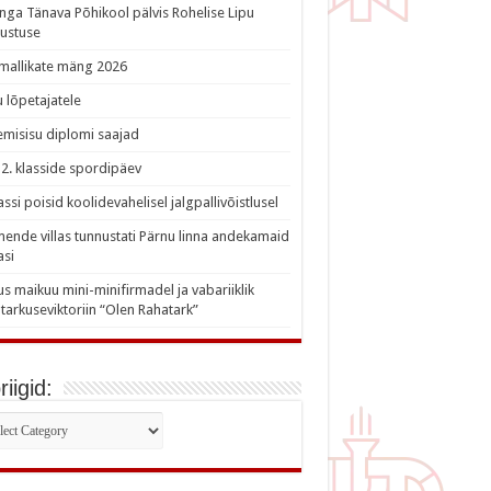
nga Tänava Põhikool pälvis Rohelise Lipu
ustuse
imallikate mäng 2026
 lõpetajatele
misisu diplomi saajad
a 2. klasside spordipäev
lassi poisid koolidevahelisel jalgpallivõistlusel
nde villas tunnustati Pärnu linna andekamaid
asi
s maikuu mini-minifirmadel ja vabariiklik
tarkuseviktoriin “Olen Rahatark”
iigid:
iigid: