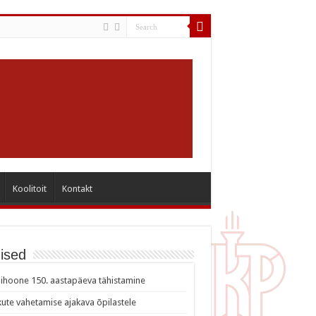
Koolitoit
Kontakt
ised
ihoone 150. aastapäeva tähistamine
ute vahetamise ajakava õpilastele