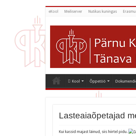
eKool
Meiliserver
Nutikas kuningas
Erasmu
Kool
Õppetöö
Dokumendi
Lasteaiaõpetajad me
Kui kassid majast läinud, siis hiirtel pidu.