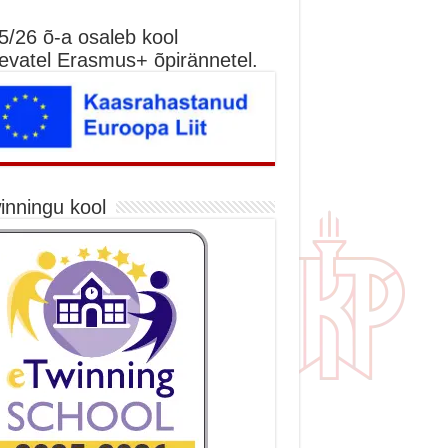
5/26 õ-a osaleb kool
nevatel Erasmus+ õpirännetel.
inningu kool