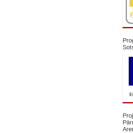
Pro
Sot
Pro
Pär
Are