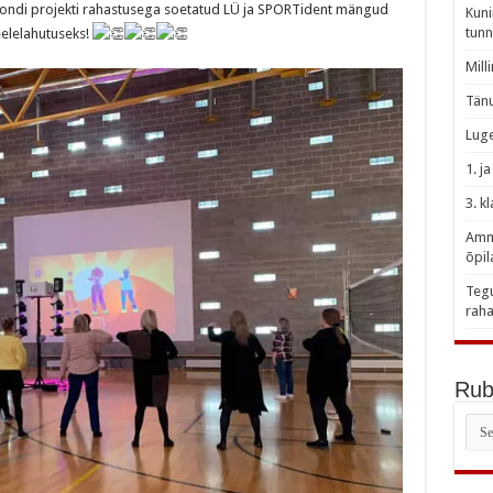
rfondi projekti rahastusega soetatud LÜ ja SPORTident mängud
Kuni
tunn
eelelahutuseks!
Mill
Tänu
Luge
1. j
3. k
Amme
õpil
Tegu
raha
Rubr
Rubr