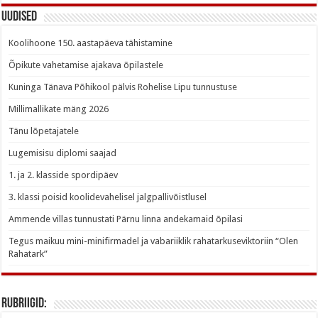
Uudised
Koolihoone 150. aastapäeva tähistamine
Õpikute vahetamise ajakava õpilastele
Kuninga Tänava Põhikool pälvis Rohelise Lipu tunnustuse
Millimallikate mäng 2026
Tänu lõpetajatele
Lugemisisu diplomi saajad
1. ja 2. klasside spordipäev
3. klassi poisid koolidevahelisel jalgpallivõistlusel
Ammende villas tunnustati Pärnu linna andekamaid õpilasi
Tegus maikuu mini-minifirmadel ja vabariiklik rahatarkuseviktoriin “Olen
Rahatark”
Rubriigid: