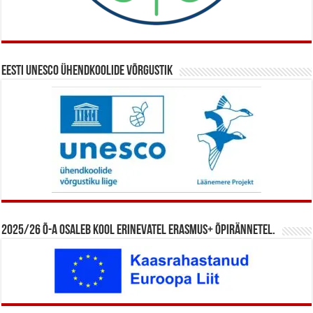
Eesti UNESCO ühendkoolide võrgustik
2025/26 õ-a osaleb kool erinevatel Erasmus+ õpirännetel.