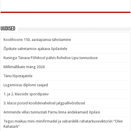
Uudised
Koolihoone 150. aastapäeva tähistamine
Õpikute vahetamise ajakava õpilastele
Kuninga Tänava Põhikool pälvis Rohelise Lipu tunnustuse
Millimallikate mäng 2026
Tänu lõpetajatele
Lugemisisu diplomi saajad
1. ja 2. klasside spordipäev
3. klassi poisid koolidevahelisel jalgpallivõistlusel
Ammende villas tunnustati Pärnu linna andekamaid õpilasi
Tegus maikuu mini-minifirmadel ja vabariiklik rahatarkuseviktoriin “Olen
Rahatark”