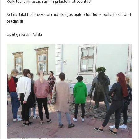
Kõiki tuure ilmestas ilus ilm ja laste motiveeritus!
Sel nädalal testime viktoriinide käigus ajaloo tundides õpilaste saadud
teadmisi!
õpetaja Kadri Polski