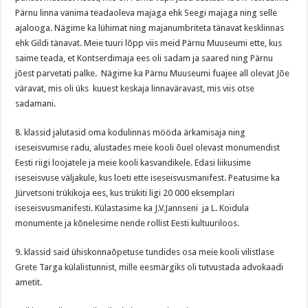
Pärnu linna vanima teadaoleva majaga ehk Seegi majaga ning selle
ajalooga. Nägime ka lühimat ning majanumbriteta tänavat kesklinnas
ehk Gildi tänavat. Meie tuuri lõpp viis meid Pärnu Muuseumi ette, kus
saime teada, et Kontserdimaja ees oli sadam ja saared ning Pärnu
jõest parvetati palke. Nägime ka Pärnu Muuseumi fuajee all olevat Jõe
väravat, mis oli üks kuuest keskaja linnaväravast, mis viis otse
sadamani.
8. klassid jalutasid oma kodulinnas mööda ärkamisaja ning
iseseisvumise radu, alustades meie kooli õuel olevast monumendist
Eesti riigi loojatele ja meie kooli kasvandikele. Edasi liikusime
iseseisvuse väljakule, kus loeti ette iseseisvusmanifest. Peatusime ka
Jürvetsoni trükikoja ees, kus trükiti ligi 20 000 eksemplari
iseseisvusmanifesti. Külastasime ka J.V.Jannseni ja L. Koidula
monumente ja kõnelesime nende rollist Eesti kultuuriloos.
9. klassid said ühiskonnaõpetuse tundides osa meie kooli vilistlase
Grete Targa külalistunnist, mille eesmärgiks oli tutvustada advokaadi
ametit.