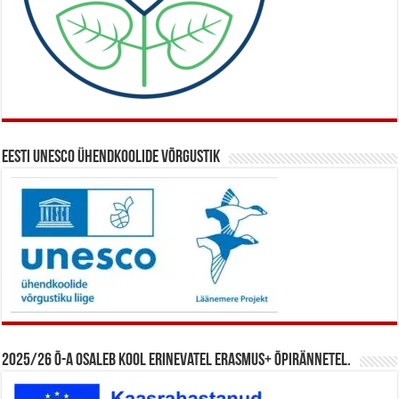
Eesti UNESCO ühendkoolide võrgustik
2025/26 õ-a osaleb kool erinevatel Erasmus+ õpirännetel.