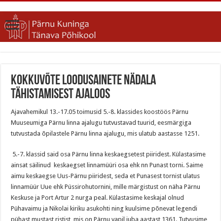
Kokkuvõte loodusainete nädala
tähistamisest ajaloos
Ajavahemikul 13.-17.05 toimusid 5.-8. klassides koostöös Pärnu
Muuseumiga Pärnu linna ajalugu tutvustavad tuurid, eesmärgiga
tutvustada õpilastele Pärnu linna ajalugu, mis ulatub aastasse 1251.
5.-7. klassid said osa Pärnu linna keskaegsetest piiridest. Külastasime
ainsat säilinud keskaegset linnamüüri osa ehk nn Punast torni. Saime
aimu keskaegse Uus-Pärnu piiridest, seda et Punasest tornist ulatus
linnamüür Uue ehk Püssirohutornini, mille märgistust on näha Pärnu
Keskuse ja Port Artur 2 nurga peal. Külastasime keskajal olnud
Pühavaimu ja Nikolai kiriku asukohti ning kuulsime põnevat legendi
pühast mustast ristist, mis on Pärnu vapil juba aastast 1361. Tutvusime