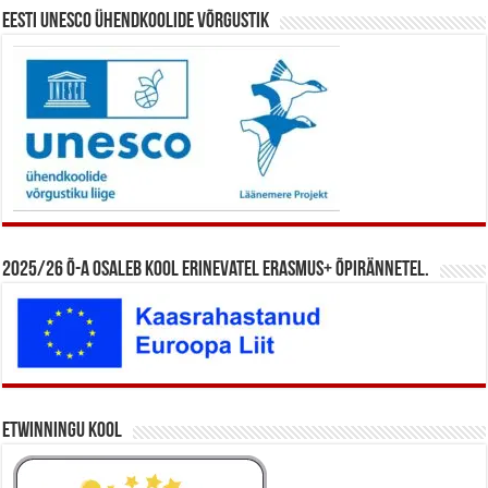
Eesti UNESCO ühendkoolide võrgustik
2025/26 õ-a osaleb kool erinevatel Erasmus+ õpirännetel.
eTwinningu kool