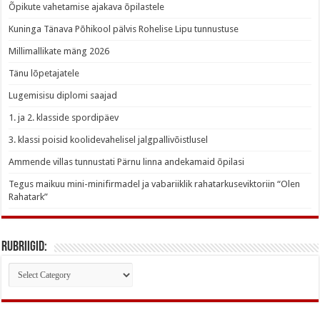
Õpikute vahetamise ajakava õpilastele
Kuninga Tänava Põhikool pälvis Rohelise Lipu tunnustuse
Millimallikate mäng 2026
Tänu lõpetajatele
Lugemisisu diplomi saajad
1. ja 2. klasside spordipäev
3. klassi poisid koolidevahelisel jalgpallivõistlusel
Ammende villas tunnustati Pärnu linna andekamaid õpilasi
Tegus maikuu mini-minifirmadel ja vabariiklik rahatarkuseviktoriin “Olen
Rahatark”
Rubriigid:
Rubriigid: