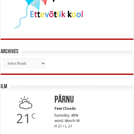
Archives
Archives
Ilm
Pärnu
Few Clouds
21
C
humidity: 48%
wind: 6km/h W
H 21 • L 21