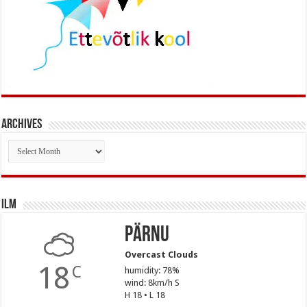
Archives
Archives
Ilm
Pärnu
Overcast Clouds
18
C
humidity: 78%
wind: 8km/h S
H 18 • L 18