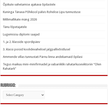
Õpikute vahetamise ajakava õpilastele
Kuninga Tänava Põhikool pälvis Rohelise Lipu tunnustuse
Millimallikate mäng 2026
Tänu lõpetajatele
Lugemisisu diplomi saajad
1. ja 2. klasside spordipäev
3. klassi poisid koolidevahelisel jalgpallivõistlusel
Ammende villas tunnustati Pärnu linna andekamaid õpilasi
Tegus maikuu mini-minifirmadel ja vabariiklik rahatarkuseviktoriin “Olen
Rahatark”
Rubriigid:
Rubriigid: