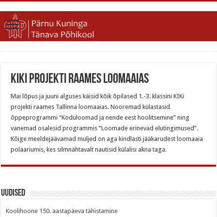
KIKi projekti raames loomaaias
Mai lõpus ja juuni alguses käisid kõik õpilased 1.-3. klassini KIKi
projekti raames Tallinna loomaaias. Nooremad külastasid
õppeprogrammi “Koduloomad ja nende eest hoolitsemine” ning
vanemad osalesid programmis “Loomade erinevad elutingimused”.
Kõige meeldejäävamad muljed on aga kindlasti jääkarudest loomaaia
polaariumis, kes silmnähtavalt nautisid külalisi akna taga.
Uudised
Koolihoone 150. aastapäeva tähistamine