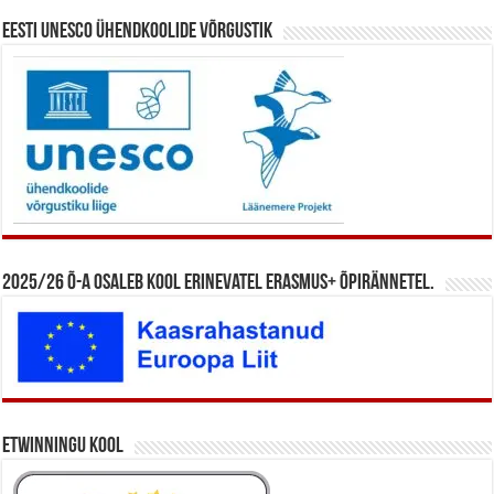
Eesti UNESCO ühendkoolide võrgustik
2025/26 õ-a osaleb kool erinevatel Erasmus+ õpirännetel.
eTwinningu kool