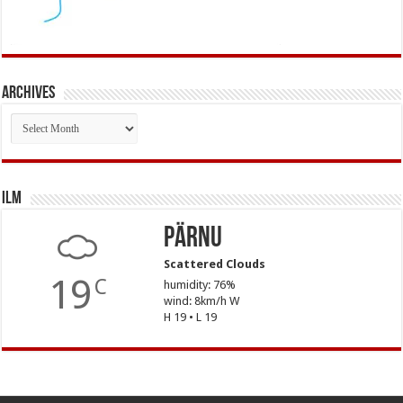
Archives
Archives
Ilm
Pärnu
Scattered Clouds
19
C
humidity: 76%
wind: 8km/h W
H 19 • L 19