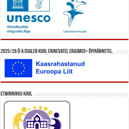
2025/26 õ-a osaleb kool erinevatel Erasmus+ õpirännetel.
eTwinningu kool