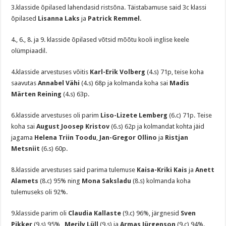
3.klasside õpilased lahendasid ristsõna. Täistabamuse said 3c klassi
õpilased
Lisanna Laks
ja
Patrick Remmel
.
4., 6., 8. ja 9. klasside õpilased võtsid mõõtu kooli inglise keele
olümpiaadil.
4.klasside arvestuses võitis
Karl-Erik Volberg
(4.s) 71p, teise koha
saavutas
Annabel Vähi
(4.s) 68p ja kolmanda koha sai
Madis
Märten Reining
(4.s) 63p.
6.klasside arvestuses oli parim
Liso-Lizete Lemberg
(6.c) 71p. Teise
koha sai
August Joosep Kristov
(6.s) 62p ja kolmandat kohta jäid
jagama
Helena Triin Toodu
,
Jan-Gregor Ollino
ja
Ristjan
Metsniit
(6.s) 60p.
8.klasside arvestuses said parima tulemuse
Kaisa-Kriki Kais
ja
Anett
Alamets
(8.c) 95% ning
Mona Saksladu
(8.s) kolmanda koha
tulemuseks oli 92%.
9.klasside parim oli
Claudia Kallaste
(9.c) 96%, järgnesid
Sven
Pikker
(9.s) 95% ,
Merily Lüll
(9.s) ja
Armas Jürgenson
(9.c) 94%.