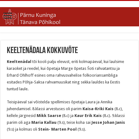
Keeltenädala kokkuvõte
Keeltenädal
tõi kooli palju elevust, eriti kolmapäeval, kui laulsime
karaoket ja reedel, kui õpetaja Marge õpetas Šoti rahvatantsu ja
Erhard Ohlhoff esines oma rahvusvahelise folkooriansambliga
esitades Põhja-Saksa rahvamuusikat ning sekka lauldes ka Eestis
tuntud laule.
Teisipäeval sai võistelda spellimises õpetaja Laura ja Annika
juhendamisel. 8.klassi arvestuses oli parim
Kaisa-Kriki Kais
(8.c),
kellele järgnesid
Mikk Saarse
(8.c) ja
Kaur Erik Kais
(8.c). 9.klassi
parim oli aga
Maria Kallau
(9.s), teise koha sai
Jesse Johan Janis
(9.s) ja kolmas oli
Stein- Marten Pool
(9.s).