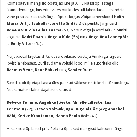
Kolmapäeval mängisid õpetajad Ene ja Aili 5.klassi õpilastega
jaamademängu, kus erinevates punktides tuli lahendada ülesandeid
vene ja saksa keeles. Mängu lõpuks kogus võitjate meeskond
Helin
Maria Unt
ja
Isabella-Loretta Sild
(5.s) 68 punkti. Järgnesid
Adeele Vuuk
ja
Eelia Laasma
(5.s) 67 punktiga ja võrdselt 64 punkti
kogusid
Kadri Paan
ja
Angela Kuld (
5.s) ning
Angeliina Laanepõld
ja
Emily Vilter
(5.c).
Neljapäeval kirjutasid 7.s klassi õpilased õpetaja Annikaga lugusid
lõvist ja rebasest. Zürii südame võitsid lood, mille autoriteks olid
Rasmus Vene, Kaur Pähkel
ning
Sander Ruut
.
Stendile oli õpetaja Laura üles pannud väikese eesti keele sõnamängu.
Nutikamateks lahendajateks osutusid:
Rebeka Tamme, Angelika Jõeste, Mirelle Lilleste, Liisi
Lehtsalu
(2.c);
Steven Valtšuk, Ago Hugo Altjõe
(4.c);
Annabel
Vähi, Kerike Krantsman, Hanna Paula Volt
(4.s)
A-klasside õpilased ja 1.-2.klassi õpilased mängisid kahooti mängu.