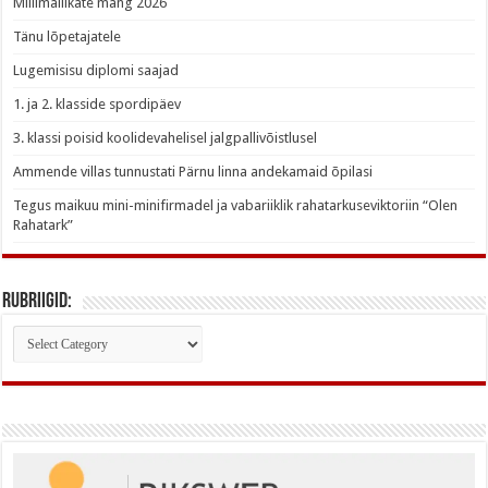
Millimallikate mäng 2026
Tänu lõpetajatele
Lugemisisu diplomi saajad
1. ja 2. klasside spordipäev
3. klassi poisid koolidevahelisel jalgpallivõistlusel
Ammende villas tunnustati Pärnu linna andekamaid õpilasi
Tegus maikuu mini-minifirmadel ja vabariiklik rahatarkuseviktoriin “Olen
Rahatark”
Rubriigid:
Rubriigid: