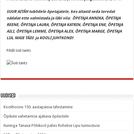
SUUR AITÄH tublidele õpetajatele, kes aitasid seda toredat
nädalat ette valmistada ja läbi viia: ÕPETAJA ANNIKA, ÕPETAJA
REENE, ÕPETAJA LAURA, ÕPETAJA KATRIN, ÕPETAJA ENE, ÕPETAJA
AILI, ÕPETAJA LEMME, ÕPETAJA ALEX, ÕPETAJA MARGE, ÕPETAJA
LIA, MAIE TÄDI ja KOOLI JUHTKOND!
Pildil šoti tants
Uudised
Koolihoone 150. aastapäeva tähistamine
Õpikute vahetamise ajakava õpilastele
Kuninga Tänava Põhikool pälvis Rohelise Lipu tunnustuse