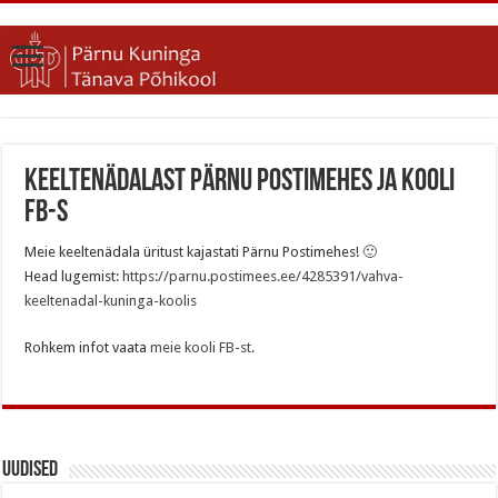
Keeltenädalast Pärnu Postimehes ja kooli
FB-s
Meie keeltenädala üritust kajastati Pärnu Postimehes!
🙂
Head lugemist:
https://parnu.postimees.ee/4285391/vahva-
keeltenadal-kuninga-koolis
Rohkem infot vaata
meie kooli FB-st.
Uudised