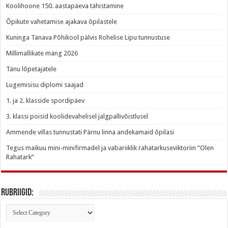
Koolihoone 150. aastapäeva tähistamine
Õpikute vahetamise ajakava õpilastele
Kuninga Tänava Põhikool pälvis Rohelise Lipu tunnustuse
Millimallikate mäng 2026
Tänu lõpetajatele
Lugemisisu diplomi saajad
1. ja 2. klasside spordipäev
3. klassi poisid koolidevahelisel jalgpallivõistlusel
Ammende villas tunnustati Pärnu linna andekamaid õpilasi
Tegus maikuu mini-minifirmadel ja vabariiklik rahatarkuseviktoriin “Olen
Rahatark”
Rubriigid:
Rubriigid: