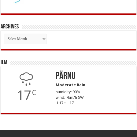
Archives
Archives
Ilm
Pärnu
Moderate Rain
17
C
humidity: 90%
wind: 7km/h SW
H 17 • L 17