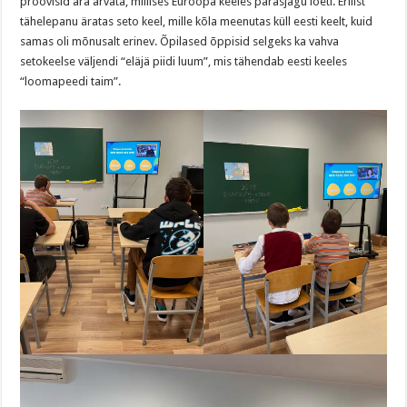
proovisid ära arvata, millises Euroopa keeles parasjagu loeti. Erilist
tähelepanu äratas seto keel, mille kõla meenutas küll eesti keelt, kuid
samas oli mõnusalt erinev. Õpilased õppisid selgeks ka vahva
setokeelse väljendi “eläjä piidi luum”, mis tähendab eesti keeles
“loomapeedi taim”.