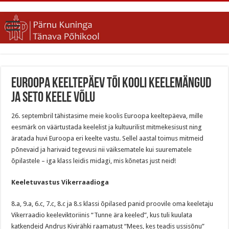
Euroopa keeltepäev tõi kooli keelemängud
ja seto keele võlu
26. septembril tähistasime meie koolis Euroopa keeltepäeva, mille
eesmärk on väärtustada keelelist ja kultuurilist mitmekesisust ning
äratada huvi Euroopa eri keelte vastu. Sellel aastal toimus mitmeid
põnevaid ja harivaid tegevusi nii väiksematele kui suurematele
õpilastele – iga klass leidis midagi, mis kõnetas just neid!
Keeletuvastus Vikerraadioga
8.a, 9.a, 6.c, 7.c, 8.c ja 8.s klassi õpilased panid proovile oma keeletaju
Vikerraadio keeleviktoriinis “Tunne ära keeled”, kus tuli kuulata
katkendeid Andrus Kivirähki raamatust “Mees, kes teadis ussisõnu”