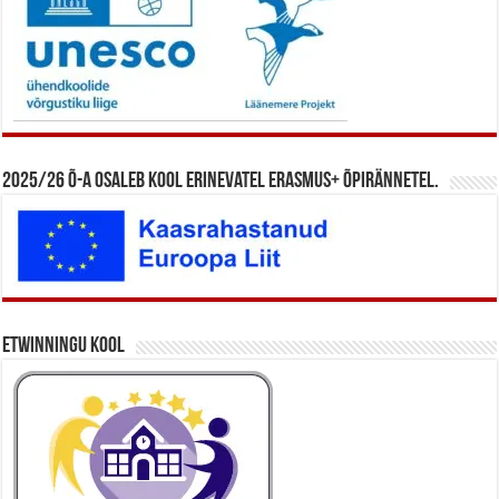
2025/26 õ-a osaleb kool erinevatel Erasmus+ õpirännetel.
eTwinningu kool