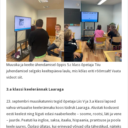
Muusika ja keelte ühendamisel õppis 5.c klass õpetaja Tiiu
juhendamisel selgeks keeltepäeva laulu, mis kõlas eriti rõõmsalt!
Vaata
videot siit.
3.a klassi keelerännak Laaraga
23. septembri muusikatunnis tegid õpetaja Liis V ja 3.a klassi lapsed
vahva virtuaalse keelerännaku koos tüdruk Laaraga. Alustati kodusest
eesti keelest ning liiguti edasi naaberkeelte – soome, rootsi, läti ja vene
– juurde. Peatuti ka inglise, saksa, itaalia, hispaania, prantsuse ja poola
keele juures. Õpilasi üllatas, kui erinevad võivad olla tähestikud, näiteks