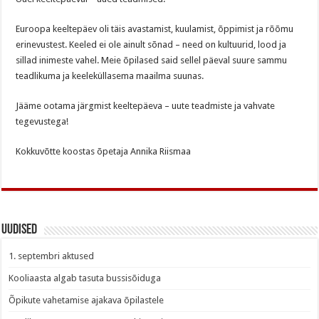
Euroopa keeltepäev oli täis avastamist, kuulamist, õppimist ja rõõmu
erinevustest. Keeled ei ole ainult sõnad – need on kultuurid, lood ja
sillad inimeste vahel. Meie õpilased said sellel päeval suure sammu
teadlikuma ja keeleküllasema maailma suunas.
Jääme ootama järgmist keeltepäeva – uute teadmiste ja vahvate
tegevustega!
Kokkuvõtte koostas õpetaja Annika Riismaa
Uudised
1. septembri aktused
Kooliaasta algab tasuta bussisõiduga
Õpikute vahetamise ajakava õpilastele