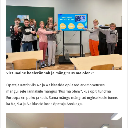
Virtuaalne keelerännak ja mäng “Kus ma olen?”
Õpetaja Katrin viis 4.c ja 4.s klasside õpilased arvutiõpetuses
mängulisele rännakule mängus “Kus ma olen?”, kus õpiti tundma
Euroopa eri paiku ja keeli. Sama mängu mängisid inglise keele tunnis
ka 8.c, 9.a ja 8.a klassid koos õpetaja Annikaga.