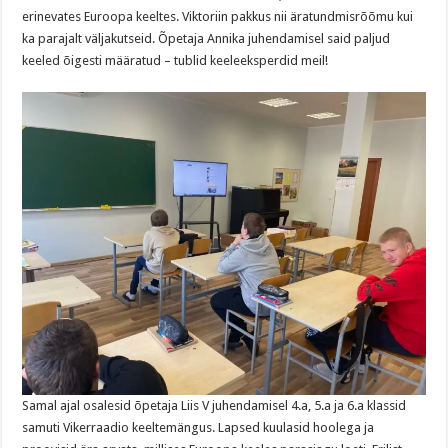
erinevates Euroopa keeltes. Viktoriin pakkus nii äratundmisrõõmu kui
ka parajalt väljakutseid. Õpetaja Annika juhendamisel said paljud
keeled õigesti määratud – tublid keeleeksperdid meil!
Samal ajal osalesid õpetaja Liis V juhendamisel 4.a, 5.a ja 6.a klassid
samuti Vikerraadio keeltemängus. Lapsed kuulasid hoolega ja