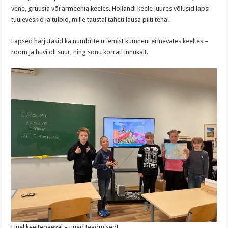
vene, gruusia või armeenia keeles. Hollandi keele juures võlusid lapsi
tuuleveskid ja tulbid, mille taustal taheti lausa pilti teha!
Lapsed harjutasid ka numbrite ütlemist kümneni erinevates keeltes –
rõõm ja huvi oli suur, ning sõnu korrati innukalt.
Uuel keeltepäeval – uued teadmised!