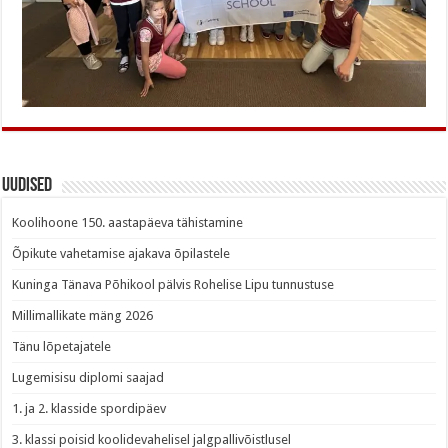
Uudised
Koolihoone 150. aastapäeva tähistamine
Õpikute vahetamise ajakava õpilastele
Kuninga Tänava Põhikool pälvis Rohelise Lipu tunnustuse
Millimallikate mäng 2026
Tänu lõpetajatele
Lugemisisu diplomi saajad
1. ja 2. klasside spordipäev
3. klassi poisid koolidevahelisel jalgpallivõistlusel