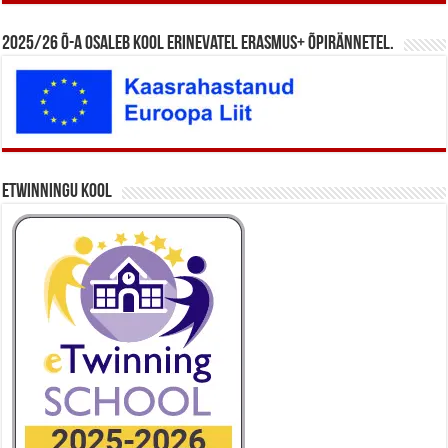
2025/26 õ-a osaleb kool erinevatel Erasmus+ õpirännetel.
eTwinningu kool