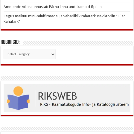
Ammende villas tunnustati Pärnu linna andekamaid õpilasi
Tegus maikuu mini-minifirmadel ja vabariiklik rahatarkuseviktoriin “Olen
Rahatark”
Rubriigid:
Rubriigid: