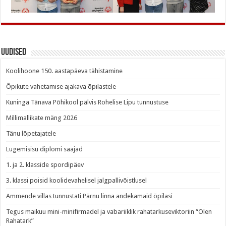
Uudised
Koolihoone 150. aastapäeva tähistamine
Õpikute vahetamise ajakava õpilastele
Kuninga Tänava Põhikool pälvis Rohelise Lipu tunnustuse
Millimallikate mäng 2026
Tänu lõpetajatele
Lugemisisu diplomi saajad
1. ja 2. klasside spordipäev
3. klassi poisid koolidevahelisel jalgpallivõistlusel
Ammende villas tunnustati Pärnu linna andekamaid õpilasi
Tegus maikuu mini-minifirmadel ja vabariiklik rahatarkuseviktoriin “Olen
Rahatark”