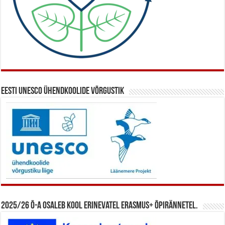
Eesti UNESCO ühendkoolide võrgustik
2025/26 õ-a osaleb kool erinevatel Erasmus+ õpirännetel.