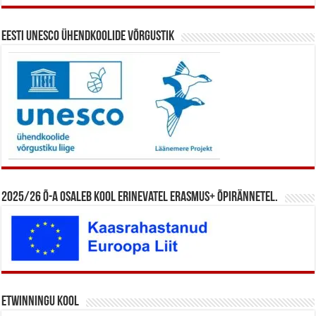
Eesti UNESCO ühendkoolide võrgustik
2025/26 õ-a osaleb kool erinevatel Erasmus+ õpirännetel.
eTwinningu kool