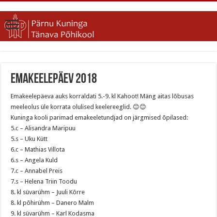
Emakeelepäev 2018
Emakeelepäeva auks korraldati 5.-9. kl Kahoot! Mäng aitas lõbusas
meeleolus üle korrata olulised keelereeglid. 😊
😊
Kuninga kooli parimad emakeeletundjad on järgmised õpilased:
5.c – Alisandra Maripuu
5.s – Uku Kütt
6.c – Mathias Villota
6.s – Angela Kuld
7.c – Annabel Preis
7.s – Helena Triin Toodu
8. kl süvarühm – Juuli Kõrre
8. kl põhirühm – Danero Malm
9. kl süvarühm – Karl Kodasma