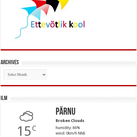
Archives
Archives
Ilm
Pärnu
Broken Clouds
15
C
humidity: 86%
wind: 0km/h NNE