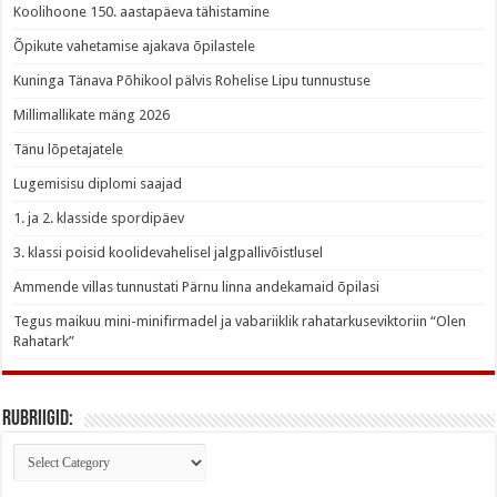
Koolihoone 150. aastapäeva tähistamine
Õpikute vahetamise ajakava õpilastele
Kuninga Tänava Põhikool pälvis Rohelise Lipu tunnustuse
Millimallikate mäng 2026
Tänu lõpetajatele
Lugemisisu diplomi saajad
1. ja 2. klasside spordipäev
3. klassi poisid koolidevahelisel jalgpallivõistlusel
Ammende villas tunnustati Pärnu linna andekamaid õpilasi
Tegus maikuu mini-minifirmadel ja vabariiklik rahatarkuseviktoriin “Olen
Rahatark”
Rubriigid:
Rubriigid: