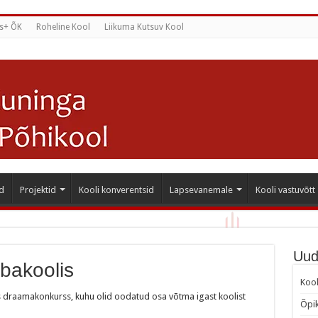
s+ ÕK
Roheline Kool
Liikuma Kutsuv Kool
d
Projektid
Kooli konverentsid
Lapsevanemale
Kooli vastuvõtt
Uud
bakoolis
Kool
s draamakonkurss, kuhu olid oodatud osa võtma igast koolist
Õpik