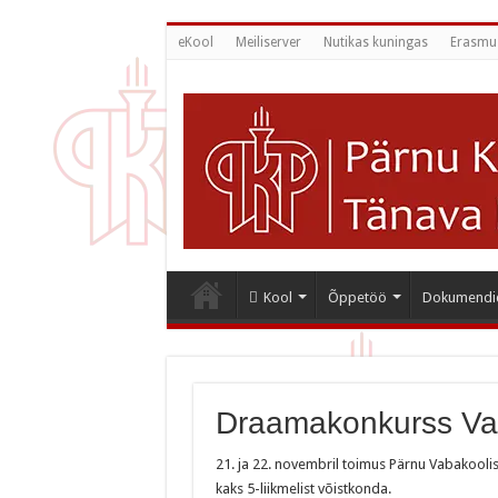
eKool
Meiliserver
Nutikas kuningas
Erasmu
Kool
Õppetöö
Dokumendi
Draamakonkurss Va
21. ja 22. novembril toimus Pärnu Vabakooli
kaks 5-liikmelist võistkonda.