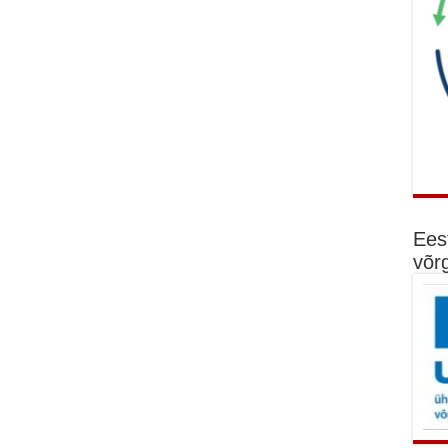
Ees
võr