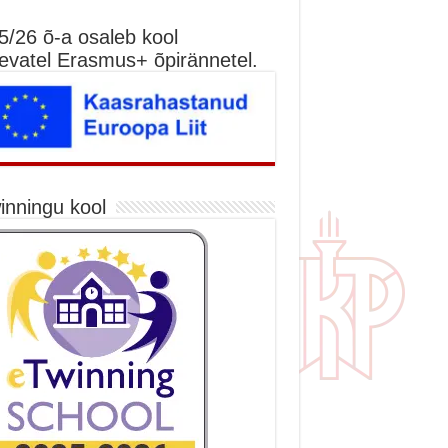
5/26 õ-a osaleb kool
nevatel Erasmus+ õpirännetel.
inningu kool