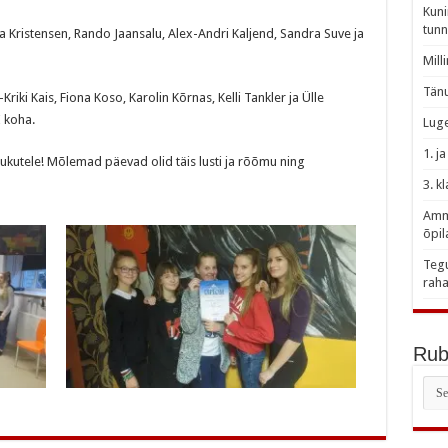
Kuni
tunn
ia Kristensen, Rando Jaansalu, Alex-Andri Kaljend, Sandra Suve ja
Mill
Tänu
riki Kais, Fiona Koso, Karolin Kõrnas, Kelli Tankler ja Ülle
 koha.
Luge
1. j
rukutele! Mõlemad päevad olid täis lusti ja rõõmu ning
3. k
Amme
õpil
Tegu
raha
Rubr
Rubr