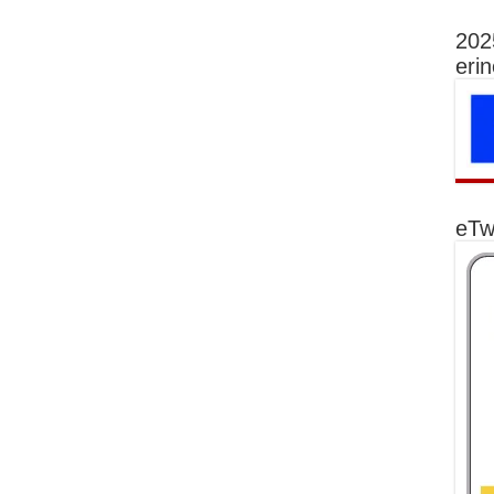
202
eri
eTw