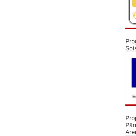
Pro
Sot
Pro
Pär
Are