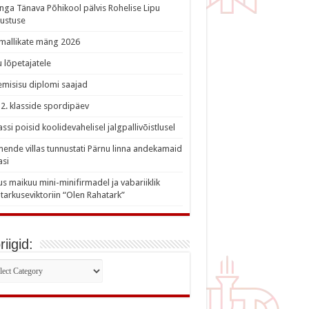
nga Tänava Põhikool pälvis Rohelise Lipu
ustuse
imallikate mäng 2026
 lõpetajatele
misisu diplomi saajad
a 2. klasside spordipäev
lassi poisid koolidevahelisel jalgpallivõistlusel
nde villas tunnustati Pärnu linna andekamaid
asi
s maikuu mini-minifirmadel ja vabariiklik
tarkuseviktoriin “Olen Rahatark”
iigid:
iigid: