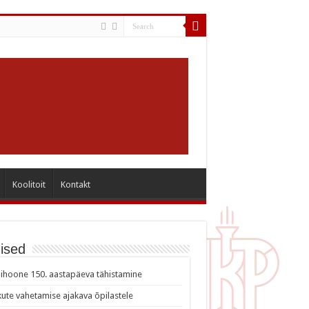
Koolitoit
Kontakt
ised
ihoone 150. aastapäeva tähistamine
ute vahetamise ajakava õpilastele