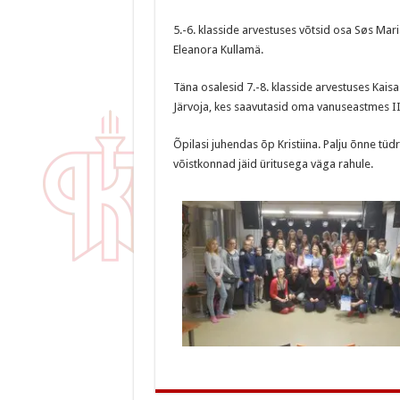
5.-6. klasside arvestuses võtsid osa Søs Mar
Eleanora Kullamä.
Täna osalesid 7.-8. klasside arvestuses Kaisa-K
Järvoja, kes saavutasid oma vanuseastmes II
Õpilasi juhendas õp Kristiina. Palju õnne tüd
võistkonnad jäid üritusega väga rahule.