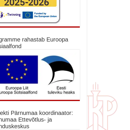
gramme rahastab Euroopa
siaalfond
jekti Pärnumaa koordinaator:
numaa Ettevõtlus- ja
nduskeskus