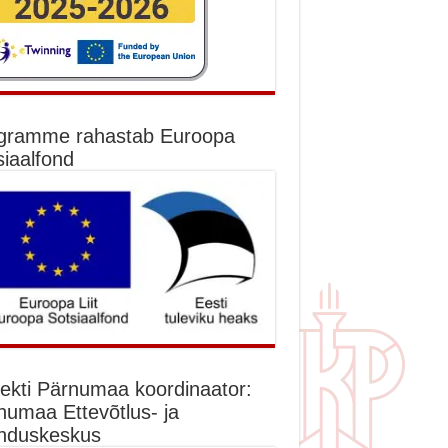
gramme rahastab Euroopa
siaalfond
jekti Pärnumaa koordinaator:
numaa Ettevõtlus- ja
nduskeskus