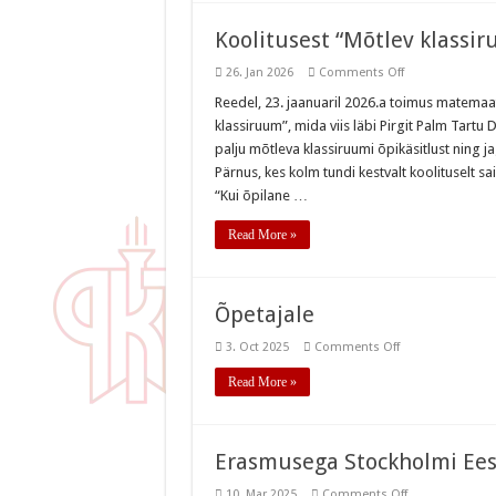
Koolitusest “Mõtlev klassi
on
26. Jan 2026
Comments Off
Koolitusest
“Mõtlev
Reedel, 23. jaanuaril 2026.a toimus matemaat
klassiruum”
klassiruum”, mida viis läbi Pirgit Palm Tartu
palju mõtleva klassiruumi õpikäsitlust ning
Pärnus, kes kolm tundi kestvalt koolituselt sai 
“Kui õpilane …
Read More »
Õpetajale
on
3. Oct 2025
Comments Off
Õpetajale
Read More »
Erasmusega Stockholmi Eest
on
10. Mar 2025
Comments Off