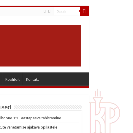
Koolitoit
Kontakt
ised
ihoone 150. aastapäeva tähistamine
ute vahetamise ajakava õpilastele