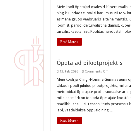
Õpetajad
täiendasid
Meie kooli õpetajad osalesid küberturvalisuse
teadmisi
ning kujundada turvalisi harjumusi nii töö- ku
küberturvalisuse
esimene grupp veebruaris ja teine märtsis. Ko
loomist, paroolide turvalist haldamist, kübe
turvalist kasutamist. Koolitas haridustehno
Read More »
Õpetajad pilootprojektis
on
13. Feb 2026
Comments Off
Õpetajad
pilootprojektis
Meie kooli ja Kilingi-Nõmme Gümnaasiumi õpe
Ülikooli poolt juhitud pilootprojektis, mill
metoodikat õpetajate professionaalse aren
mille eesmärk on toetada õpetajate koostöist
teadlikku analüüsi. Lesson Study protsessis
läbi, vaadeldakse õppijaid ning …
Read More »