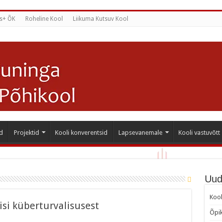
s+ ÕK
Roheline Kool
Liikuma Kutsuv Kool
d
Projektid
Kooli konverentsid
Lapsevanemale
Kooli vastuvõtt
Uud
Kool
si küberturvalisusest
Õpik