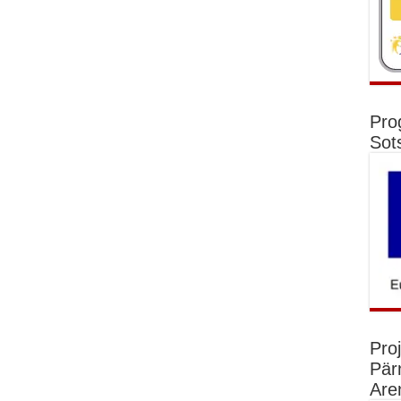
Pro
Sot
Pro
Pär
Are