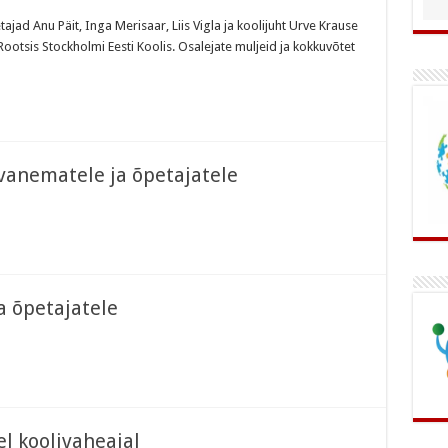
ajad Anu Päit, Inga Merisaar, Liis Vigla ja koolijuht Urve Krause
tsis Stockholmi Eesti Koolis. Osalejate muljeid ja kokkuvõtet
evanematele ja õpetajatele
e
a õpetajatele
l koolivaheajal