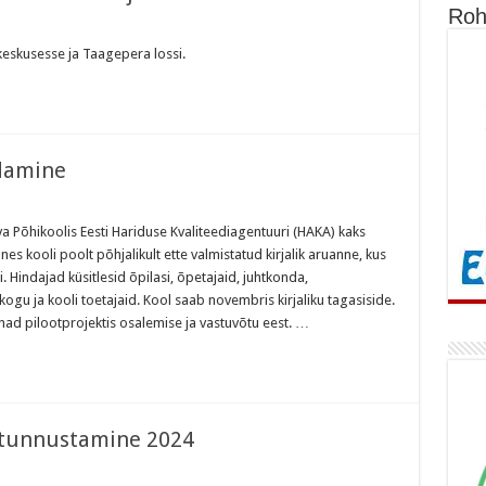
Roh
eskusesse ja Taagepera lossi.
ndamine
a Põhikoolis Eesti Hariduse Kvaliteediagentuuri (HAKA) kaks
es kooli poolt põhjalikult ette valmistatud kirjalik aruanne, kus
i. Hindajad küsitlesid õpilasi, õpetajaid, juhtkonda,
ogu ja kooli toetajaid. Kool saab novembris kirjaliku tagasiside.
nad pilootprojektis osalemise ja vastuvõtu eest. …
 tunnustamine 2024