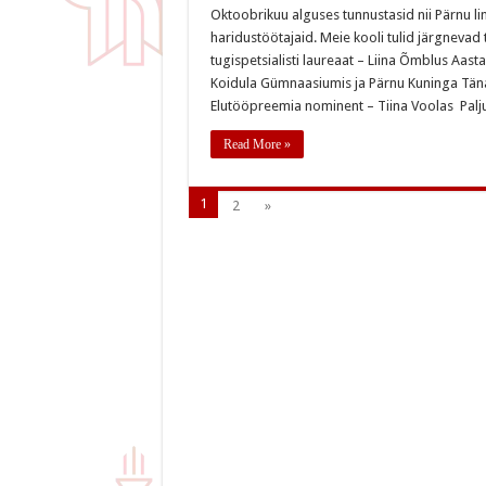
haridustöötajate
Oktoobrikuu alguses tunnustasid nii Pärnu lin
tunnustamine
haridustöötajaid. Meie kooli tulid järgnevad
2024
tugispetsialisti laureaat – Liina Õmblus Aa
Koidula Gümnaasiumis ja Pärnu Kuninga Täna
Elutööpreemia nominent – Tiina Voolas Palj
Read More »
1
2
»