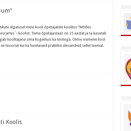
ruum”
ikute algatusel meie kooli õpetajatele koolitus “Mõtlev
 Descartes`i koolist. Tema õpetajastaaž on 25 aastat ja ta kasutab
 jagab koolitajana oma kogemusi ka teistega. Olime esimene kool
nii teooriat kui ka huvitavaid praktilisi ülesandeid sellel teemal.
i Koolis