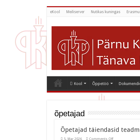
eKool
Meiliserver
Nutikas kuningas
Erasmu
Kool
Õppetöö
Dokumendi
õpetajad
Õpetajad täiendasid teadmi
on
5. Mar 2026
Comments Off