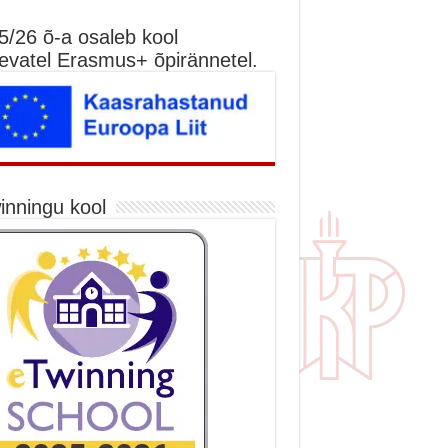
5/26 õ-a osaleb kool
nevatel Erasmus+ õpirännetel.
inningu kool