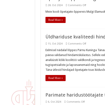
on
28. Oct 2024
Comments Off
Õpetajate
õppereis
Meie kooli õpetajate õppereis Mulgi Elamusk
sügisesel
koolivaheajal
Read More »
Üldhariduse kvaliteedi hi
on
15. Oct 2024
Comments Off
Üldhariduse
kvaliteedi
Eelmisel nädalal lõppes Pärnu Kuninga Tänav
hindamine
päeva väldanud hindamiskülastus. Sellele eeln
analüüsiti kõiki koolitöö valdkondi ja tegevus
tugispetsialiste ja lapsevanemaid ning hoolek
Täna ütlesid hindajad õpetajate toas kiidusõ
Read More »
Parimate haridustöötajate
on
6. Oct 2024
Comments Off
Parimate