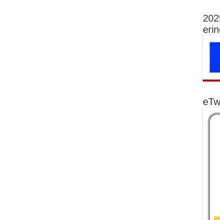
202
eri
eTw