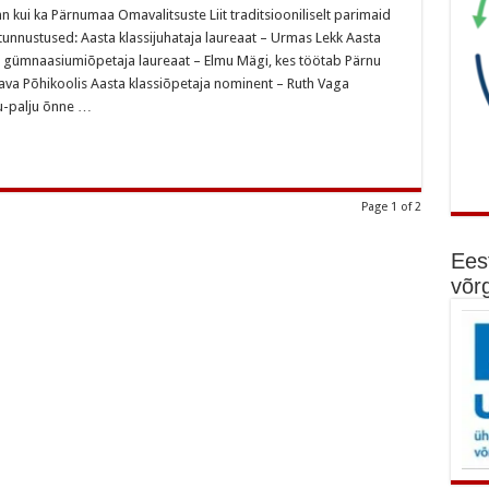
n kui ka Pärnumaa Omavalitsuste Liit traditsiooniliselt parimaid
 tunnustused: Aasta klassijuhataja laureaat – Urmas Lekk Aasta
sta gümnaasiumiõpetaja laureaat – Elmu Mägi, kes töötab Pärnu
va Põhikoolis Aasta klassiõpetaja nominent – Ruth Vaga
u-palju õnne …
Page 1 of 2
Ees
võr