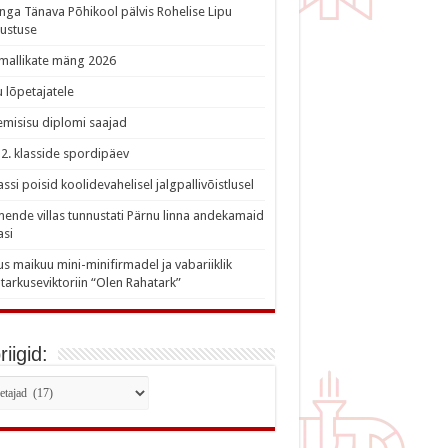
nga Tänava Põhikool pälvis Rohelise Lipu
ustuse
imallikate mäng 2026
 lõpetajatele
misisu diplomi saajad
a 2. klasside spordipäev
lassi poisid koolidevahelisel jalgpallivõistlusel
nde villas tunnustati Pärnu linna andekamaid
asi
s maikuu mini-minifirmadel ja vabariiklik
tarkuseviktoriin “Olen Rahatark”
iigid:
iigid: