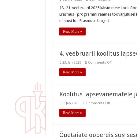
Erasmusega
Stockholmi
18.-21. veebruaril 2025 käisid meie kooli õpet
Eesti
Erasmus+ programmi raames töövarjutusel Roo
Koolis
nähtust loe Erasmuse blogist.
Read More »
4. veebruaril koolitus laps
on
23. Jan 2025
Comments Off
4.
veebruaril
Read More »
koolitus
lapsevanematel
ja
õpetajatele
Koolitus lapsevanematele j
on
8. Jan 2025
Comments Off
Koolitus
lapsevanematele
Read More »
ja
õpetajatele
Õpetajate õppereis sügisese