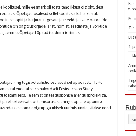
Kuni
 koolitusel, mille eesmärk oli tõsta teadlikkust digiohtudest
tunn
i eraelus. Õpetajad osalesid sellel koolitusel kahel korral:
st
Mill
olitusel õpiti ja harjutati tugevate ja meeldejäävate paroolide
rohtude (sh õngitsuskirjade) äratundmist, seadmete ja võrkude
Tänu
loog Lemme. Õpetajad õpitud teadmisi testimas.
Luge
1. j
3. k
Amme
õpil
Tegu
tajad ning tugispetsialistid osalevad sel õppeaastal Tartu
raha
e raames rakendatakse esmakordselt Eestis Lesson Study
gu toetamiseks. Tegemist on teaduspõhise arendusprojektiga,
 ja reflekteerivat õpetamispraktikat ning õppijate õppimise
Rubr
 kavandatakse oma õpigrupiga ühiselt uurimistunnid, viiakse need
Rubr