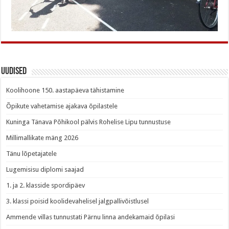
Uudised
Koolihoone 150. aastapäeva tähistamine
Õpikute vahetamise ajakava õpilastele
Kuninga Tänava Põhikool pälvis Rohelise Lipu tunnustuse
Millimallikate mäng 2026
Tänu lõpetajatele
Lugemisisu diplomi saajad
1. ja 2. klasside spordipäev
3. klassi poisid koolidevahelisel jalgpallivõistlusel
Ammende villas tunnustati Pärnu linna andekamaid õpilasi