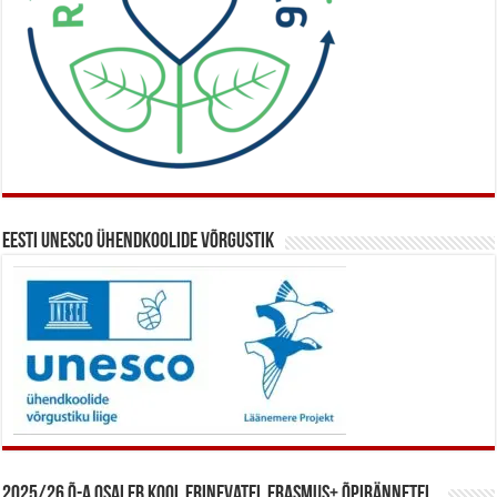
Eesti UNESCO ühendkoolide võrgustik
2025/26 õ-a osaleb kool erinevatel Erasmus+ õpirännetel.