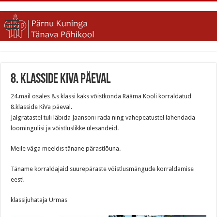
8. klasside KiVa päeval
24.mail osales 8.s klassi kaks võistkonda Rääma Kooli korraldatud
8.klasside KiVa päeval.
Jalgratastel tuli läbida Jaansoni rada ning vahepeatustel lahendada
loomingulisi ja võistluslikke ülesandeid.
Meile väga meeldis tänane pärastlõuna.
Täname korraldajaid suurepäraste võistlusmängude korraldamise
eest!
klassijuhataja Urmas