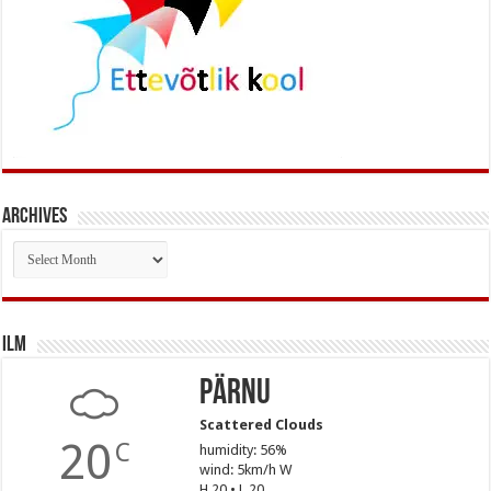
Archives
Archives
Ilm
Pärnu
Scattered Clouds
20
C
humidity: 56%
wind: 5km/h W
H 20 • L 20