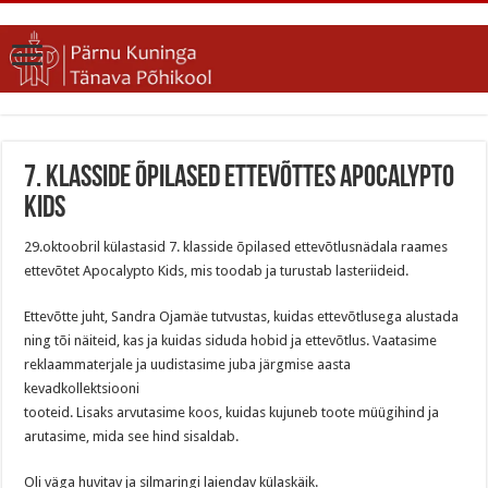
7. klasside õpilased ettevõttes Apocalypto
Kids
29.oktoobril külastasid 7. klasside õpilased ettevõtlusnädala raames
ettevõtet Apocalypto Kids, mis toodab ja turustab lasteriideid.
Ettevõtte juht, Sandra Ojamäe tutvustas, kuidas ettevõtlusega alustada
ning tõi näiteid, kas ja kuidas siduda hobid ja ettevõtlus. Vaatasime
reklaammaterjale ja uudistasime juba järgmise aasta
kevadkollektsiooni
tooteid. Lisaks arvutasime koos, kuidas kujuneb toote müügihind ja
arutasime, mida see hind sisaldab.
Oli väga huvitav ja silmaringi laiendav külaskäik.