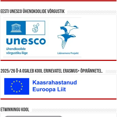
Eesti UNESCO ühendkoolide võrgustik
2025/26 õ-a osaleb kool erinevatel Erasmus+ õpirännetel.
eTwinningu kool