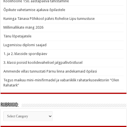
Koolihoone 150. aastapäeva tähistamine
Õpikute vahetamise ajakava õpilastele
Kuninga Tänava Põhikool pälvis Rohelise Lipu tunnustuse
Millimallikate mäng 2026
Tänu lõpetajatele
Lugemisisu diplomi saajad
1. ja 2. klasside spordipäev
3. klassi poisid koolidevahelisel jalgpallivõistlusel
Ammende villas tunnustati Pärnu linna andekamaid õpilasi
Tegus maikuu mini-minifirmadel ja vabariiklik rahatarkuseviktoriin “Olen
Rahatark”
Rubriigid:
Rubriigid: