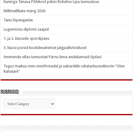
Kuninga Tänava Põhikool pälvis Rohelise Lipu tunnustuse
Millimallikate mäng 2026
Tänu lõpetajatele
Lugemisisu diplomi saajad
1. ja 2. klasside spordipäev
3. klassi poisid koolidevahelisel jalgpallivõistlusel
Ammende villas tunnustati Pärnu linna andekamaid õpilasi
Tegus maikuu mini-minifirmadel ja vabariiklik rahatarkuseviktoriin “Olen
Rahatark”
Rubriigid:
Rubriigid: