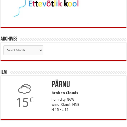
Archives
Archives
Ilm
Pärnu
Broken Clouds
15
C
humidity: 86%
wind: 0km/h NNE
H 15 • L 15