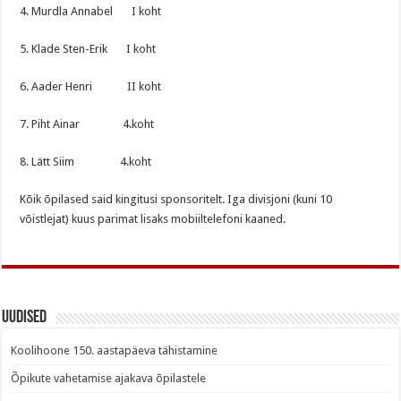
4. Murdla Annabel I koht
5. Klade Sten-Erik I koht
6. Aader Henri II koht
7. Piht Ainar 4.koht
8. Lätt Siim 4.koht
Kõik õpilased said kingitusi sponsoritelt. Iga divisjoni (kuni 10
võistlejat) kuus parimat lisaks mobiiltelefoni kaaned.
Uudised
Koolihoone 150. aastapäeva tähistamine
Õpikute vahetamise ajakava õpilastele