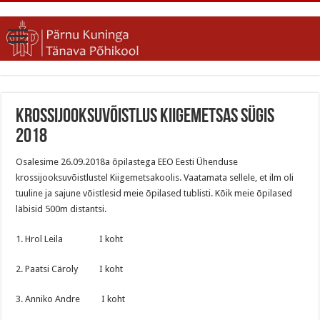
Krossijooksuvõistlus Kiigemetsas sügis
2018
Osalesime 26.09.2018a õpilastega EEO Eesti Ühenduse
krossijooksuvõistlustel Kiigemetsakoolis. Vaatamata sellele, et ilm oli
tuuline ja sajune võistlesid meie õpilased tublisti. Kõik meie õpilased
läbisid 500m distantsi.
1. Hrol Leila I koht
2. Paatsi Cäroly I koht
3. Anniko Andre I koht