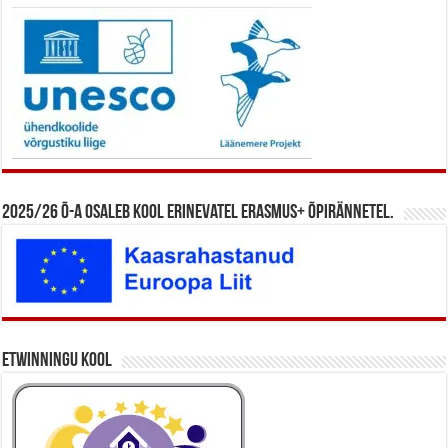
2025/26 õ-a osaleb kool erinevatel Erasmus+ õpirännetel.
eTwinningu kool