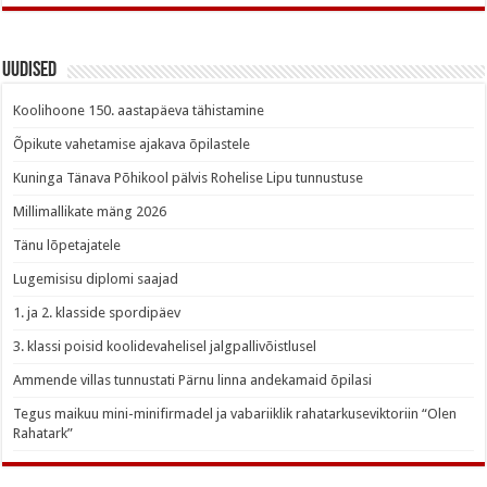
Uudised
Koolihoone 150. aastapäeva tähistamine
Õpikute vahetamise ajakava õpilastele
Kuninga Tänava Põhikool pälvis Rohelise Lipu tunnustuse
Millimallikate mäng 2026
Tänu lõpetajatele
Lugemisisu diplomi saajad
1. ja 2. klasside spordipäev
3. klassi poisid koolidevahelisel jalgpallivõistlusel
Ammende villas tunnustati Pärnu linna andekamaid õpilasi
Tegus maikuu mini-minifirmadel ja vabariiklik rahatarkuseviktoriin “Olen
Rahatark”