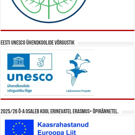
Eesti UNESCO ühendkoolide võrgustik
2025/26 õ-a osaleb kool erinevatel Erasmus+ õpirännetel.