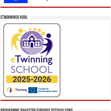
eTwinningu kool
Programme rahastab Euroopa Sotsiaalfond