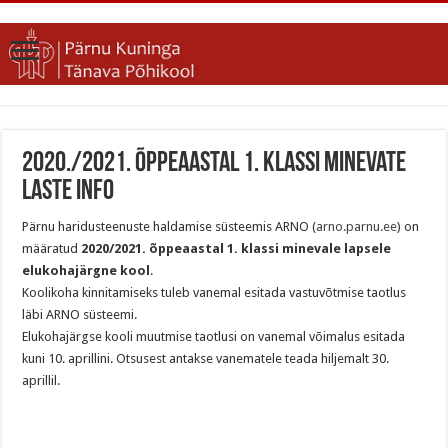
2020./2021. õppeaastal 1. klassi minevate
laste info
Pärnu haridusteenuste haldamise süsteemis ARNO (
arno.parnu.ee
) on
määratud
2020/2021. õppeaastal 1. klassi minevale lapsele
elukohajärgne kool
.
Koolikoha kinnitamiseks tuleb vanemal esitada vastuvõtmise taotlus
läbi ARNO süsteemi.
Elukohajärgse kooli muutmise taotlusi on vanemal võimalus esitada
kuni 10. aprillini. Otsusest antakse vanematele teada hiljemalt 30.
aprillil.