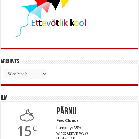
Archives
Archives
Ilm
Pärnu
Few Clouds
15
C
humidity: 85%
wind: 6km/h WSW
H 15 • L 15