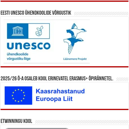
Eesti UNESCO ühendkoolide võrgustik
2025/26 õ-a osaleb kool erinevatel Erasmus+ õpirännetel.
eTwinningu kool