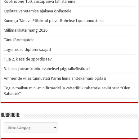
Koolihoone 150. aastapäeva tähistamine
Õpikute vahetamise ajakava õpilastele
Kuninga Tänava Põhikool pälvis Rohelise Lipu tunnustuse
Millimallikate mäng 2026
Tänu lõpetajatele
Lugemisisu diplomi saajad
1. ja 2. klasside spordipäev
3. klassi poisid koolidevahelisel jalgpallivõistlusel
Ammende villas tunnustati Pärnu linna andekamaid õpilasi
Tegus maikuu mini-minifirmadel ja vabariiklik rahatarkuseviktoriin “Olen
Rahatark”
Rubriigid:
Rubriigid: