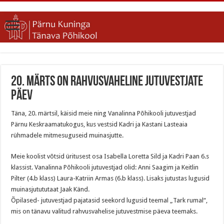
20. märts on rahvusvaheline jutuvestjate
päev
Täna, 20. märtsil, käisid meie ning Vanalinna Põhikooli jutuvestjad
Pärnu Keskraamatukogus, kus vestsid Kadri ja Kastani Lasteaia
rühmadele mitmesuguseid muinasjutte.
Meie koolist võtsid üritusest osa Isabella Loretta Sild ja Kadri Paan 6.s
klassist. Vanalinna Põhikooli jutuvestjad olid: Anni Saagim ja Keitlin
Pilter (4.b klass) Laura-Katriin Armas (6.b klass). Lisaks jutustas lugusid
muinasjutututaat Jaak Känd.
Õpilased- jutuvestjad pajatasid seekord lugusid teemal „Tark rumal“,
mis on tänavu valitud rahvusvahelise jutuvestmise päeva teemaks.