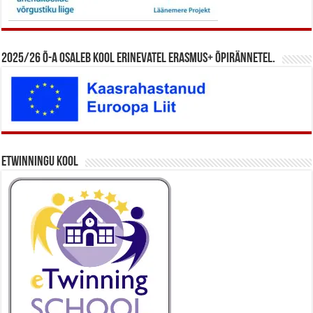
2025/26 õ-a osaleb kool erinevatel Erasmus+ õpirännetel.
eTwinningu kool