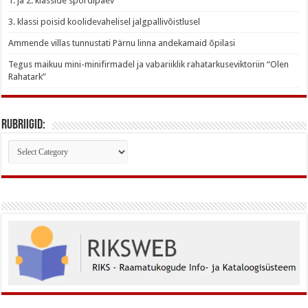
1. ja 2. klasside spordipäev
3. klassi poisid koolidevahelisel jalgpallivõistlusel
Ammende villas tunnustati Pärnu linna andekamaid õpilasi
Tegus maikuu mini-minifirmadel ja vabariiklik rahatarkuseviktoriin “Olen
Rahatark”
Rubriigid:
Rubriigid: