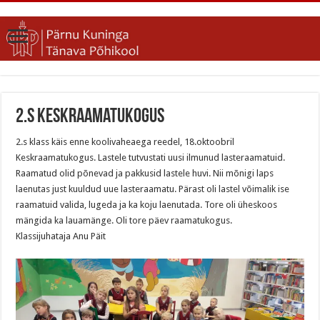
2.s Keskraamatukogus
2.s klass käis enne koolivaheaega reedel, 18.oktoobril
Keskraamatukogus. Lastele tutvustati uusi ilmunud lasteraamatuid.
Raamatud olid põnevad ja pakkusid lastele huvi. Nii mõnigi laps
laenutas just kuuldud uue lasteraamatu. Pärast oli lastel võimalik ise
raamatuid valida, lugeda ja ka koju laenutada. Tore oli üheskoos
mängida ka lauamänge. Oli tore päev raamatukogus.
Klassijuhataja Anu Päit