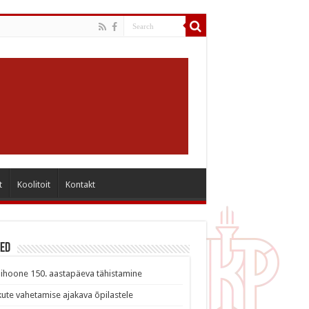
t
Koolitoit
Kontakt
sed
ihoone 150. aastapäeva tähistamine
ute vahetamise ajakava õpilastele