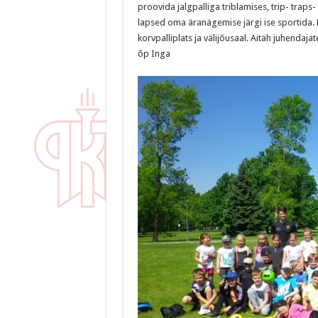
proovida jalgpalliga triblamises, trip- traps- 
lapsed oma äranägemise järgi ise sportida. R
korvpalliplats ja välijõusaal. Aitäh juhendajat
õp Inga