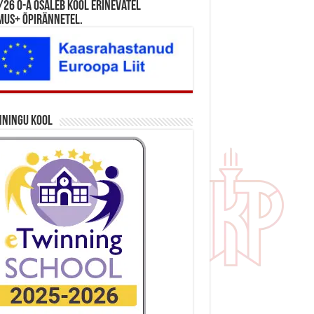
26 õ-a osaleb kool erinevatel
mus+ õpirännetel.
nningu kool