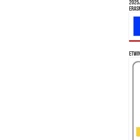
2025/
Eras
eTwi