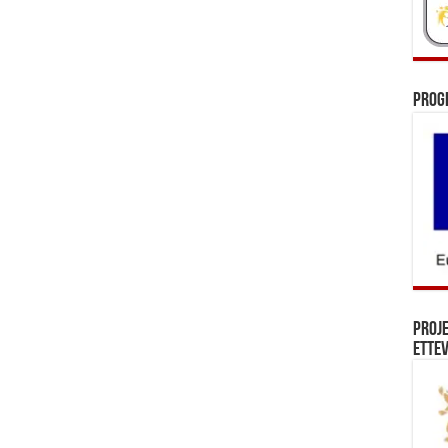
Prog
Proj
Ettev