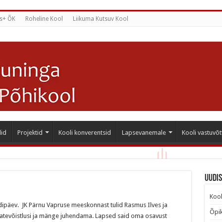
s+ ÕK
Roheline Kool
Liikuma Kutsuv Kool
id
Projektid
Kooli konverentsid
Lapsevanemale
Kooli vastuvõt
Uudi
Kool
rdipäev. JK Pärnu Vapruse meeskonnast tulid Rasmus Ilves ja
Õpik
 teatevõistlusi ja mänge juhendama. Lapsed said oma osavust