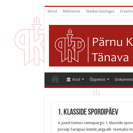
eKool
Meiliserver
Nutikas kuningas
Erasmu
Kool
Õppetöö
Dokumend
1. klasside spordipäev
4. juunil toimus rannapargis 1. klasside spo
Joosep Sarapuu lastele jalgpalli- teemalisi