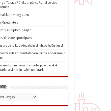
nga Tänava Põhikool pälvis Rohelise Lipu
ustuse
imallikate mäng 2026
 lõpetajatele
misisu diplomi saajad
a 2. klasside spordipäev
lassi poisid koolidevahelisel jalgpallivõistlusel
nde villas tunnustati Pärnu linna andekamaid
asi
s maikuu mini-minifirmadel ja vabariiklik
tarkuseviktoriin “Olen Rahatark”
igid:
iigid: