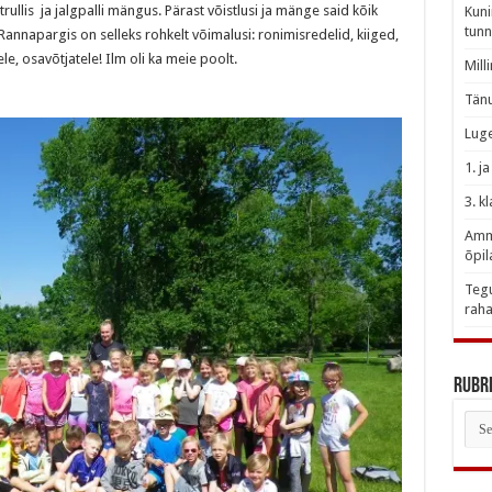
trullis ja jalgpalli mängus. Pärast võistlusi ja mänge said kõik
Kuni
tunn
annapargis on selleks rohkelt võimalusi: ronimisredelid, kiiged,
ele, osavõtjatele! Ilm oli ka meie poolt.
Mill
Tänu
Luge
1. j
3. k
Amme
õpil
Tegu
raha
Rubri
Rubr