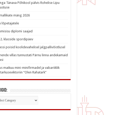
nga Tänava Põhikool pälvis Rohelise Lipu
ustuse
imallikate mäng 2026
 lõpetajatele
misisu diplomi saajad
a 2. klasside spordipäev
lassi poisid koolidevahelisel jalgpallivõistlusel
nde villas tunnustati Pärnu linna andekamaid
asi
s maikuu mini-minifirmadel ja vabariiklik
tarkuseviktoriin “Olen Rahatark”
igid:
iigid: