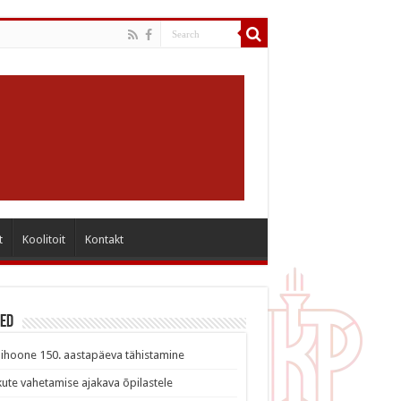
t
Koolitoit
Kontakt
sed
ihoone 150. aastapäeva tähistamine
ute vahetamise ajakava õpilastele