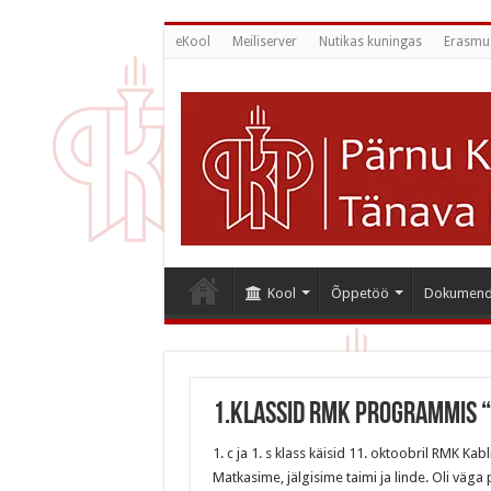
eKool
Meiliserver
Nutikas kuningas
Erasmu
Kool
Õppetöö
Dokumend
1.klassid RMK programmis “
1. c ja 1. s klass käisid 11. oktoobril RMK K
Matkasime, jälgisime taimi ja linde. Oli väga