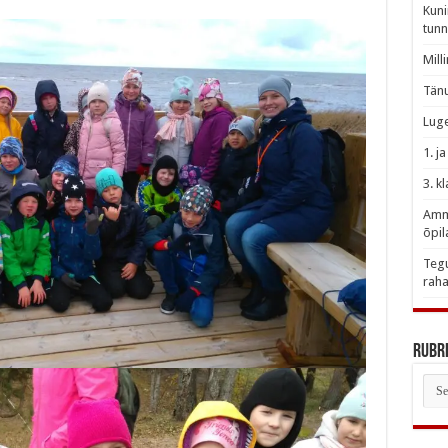
Kuni
tunn
Mill
Tänu
Luge
1. j
3. k
Amme
õpil
Tegu
raha
Rubri
Rubr