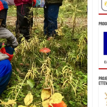
Prog
Proj
Ettev