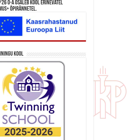
26 õ-a osaleb kool erinevatel
mus+ õpirännetel.
nningu kool