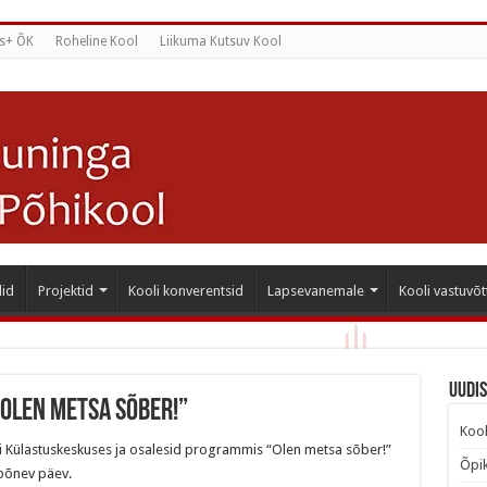
s+ ÕK
Roheline Kool
Liikuma Kutsuv Kool
id
Projektid
Kooli konverentsid
Lapsevanemale
Kooli vastuvõt
Uudi
Olen metsa sõber!”
Kool
abli Külastuskeskuses ja osalesid programmis “Olen metsa sõber!”
Õpik
 põnev päev.