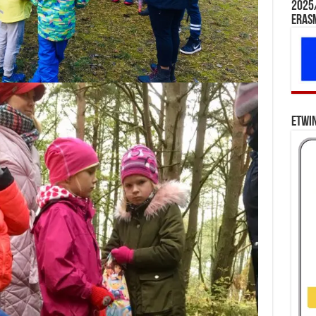
2025/
Eras
eTwi