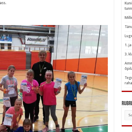
ass.
Kuni
tunn
Mill
Tänu
Luge
1. j
3. k
Amme
õpil
Tegu
raha
Rubri
Rubr