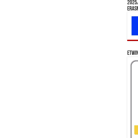
2025/
Eras
eTwi