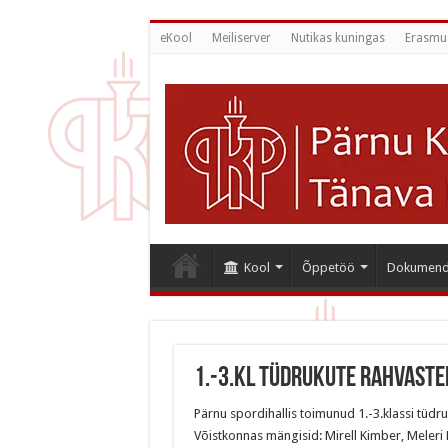
eKool
Meiliserver
Nutikas kuningas
Erasmu
Kool
Õppetöö
Dokumend
1.-3.kl tüdrukute rahvaste
Pärnu spordihallis toimunud 1.-3.klassi tüdru
Võistkonnas mängisid: Mirell Kimber, Meleri