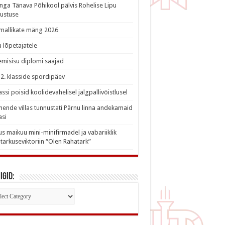
nga Tänava Põhikool pälvis Rohelise Lipu
ustuse
imallikate mäng 2026
 lõpetajatele
misisu diplomi saajad
a 2. klasside spordipäev
lassi poisid koolidevahelisel jalgpallivõistlusel
nde villas tunnustati Pärnu linna andekamaid
asi
s maikuu mini-minifirmadel ja vabariiklik
tarkuseviktoriin “Olen Rahatark”
igid:
iigid: