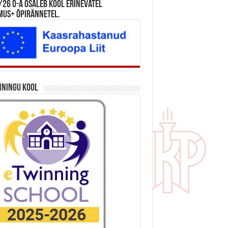
26 õ-a osaleb kool erinevatel
mus+ õpirännetel.
nningu kool