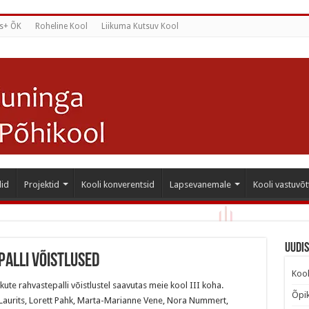
s+ ÕK
Roheline Kool
Liikuma Kutsuv Kool
id
Projektid
Kooli konverentsid
Lapsevanemale
Kooli vastuvõt
Uudi
palli võistlused
Kool
kute rahvastepalli võistlustel saavutas meie kool III koha.
Õpik
 Laurits, Lorett Pahk, Marta-Marianne Vene, Nora Nummert,