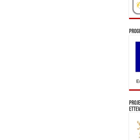
Prog
Proj
Ettev