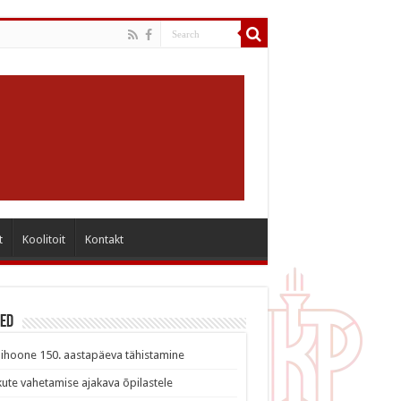
t
Koolitoit
Kontakt
sed
ihoone 150. aastapäeva tähistamine
ute vahetamise ajakava õpilastele