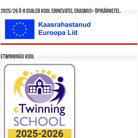
2025/26 õ-a osaleb kool erinevatel Erasmus+ õpirännetel.
eTwinningu kool