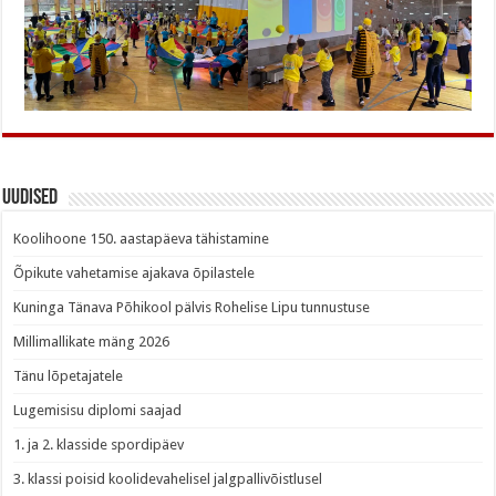
Uudised
Koolihoone 150. aastapäeva tähistamine
Õpikute vahetamise ajakava õpilastele
Kuninga Tänava Põhikool pälvis Rohelise Lipu tunnustuse
Millimallikate mäng 2026
Tänu lõpetajatele
Lugemisisu diplomi saajad
1. ja 2. klasside spordipäev
3. klassi poisid koolidevahelisel jalgpallivõistlusel