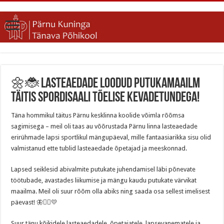
🌼🐞 Lasteaedade loodud putukamaailm
täitis spordisaali tõelise kevadetundega!
Täna hommikul täitus Pärnu kesklinna koolide võimla rõõmsa
sagimisega – meil oli taas au võõrustada Pärnu linna lasteaedade
erirühmade lapsi sportlikul mängupäeval, mille fantaasiarikka sisu olid
valmistanud ette tublid lasteaedade õpetajad ja meeskonnad.
Lapsed seiklesid abivalmite putukate juhendamisel läbi põnevate
töötubade, avastades liikumise ja mängu kaudu putukate värvikat
maailma. Meil oli suur rõõm olla abiks ning saada osa sellest imelisest
päevast! 🦋🏃‍♂️💛
Suur tänu kõikidele lasteaedadele, õpetajatele, lapsevanematele ja